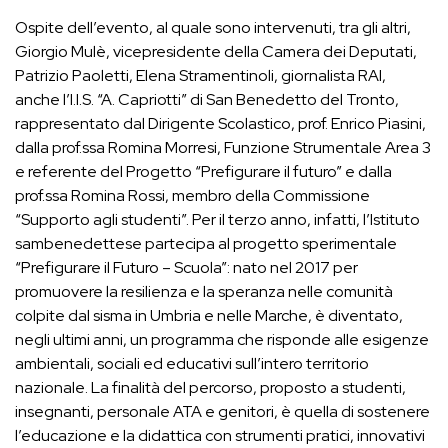
Ospite dell’evento, al quale sono intervenuti, tra gli altri,
Giorgio Mulè, vicepresidente della Camera dei Deputati,
Patrizio Paoletti, Elena Stramentinoli, giornalista RAI,
anche l’I.I.S. “A. Capriotti” di San Benedetto del Tronto,
rappresentato dal Dirigente Scolastico, prof. Enrico Piasini,
dalla prof.ssa Romina Morresi, Funzione Strumentale Area 3
e referente del Progetto “Prefigurare il futuro” e dalla
prof.ssa Romina Rossi, membro della Commissione
“Supporto agli studenti”. Per il terzo anno, infatti, l’Istituto
sambenedettese partecipa al progetto sperimentale
“Prefigurare il Futuro – Scuola”: nato nel 2017 per
promuovere la resilienza e la speranza nelle comunità
colpite dal sisma in Umbria e nelle Marche, è diventato,
negli ultimi anni, un programma che risponde alle esigenze
ambientali, sociali ed educativi sull’intero territorio
nazionale. La finalità del percorso, proposto a studenti,
insegnanti, personale ATA e genitori, è quella di sostenere
l’educazione e la didattica con strumenti pratici, innovativi