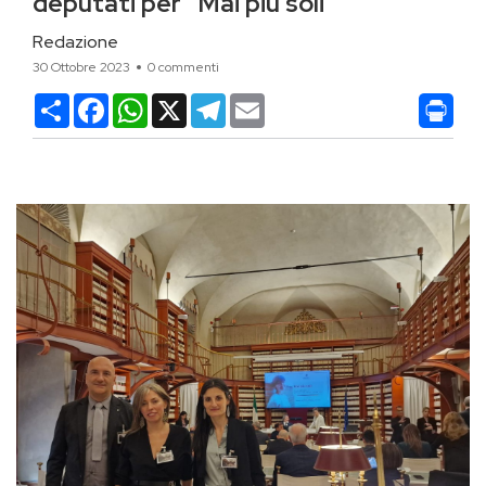
deputati per “Mai più soli”
Redazione
30 Ottobre 2023
0 commenti
Condividi
Facebook
WhatsApp
X
Telegram
Email