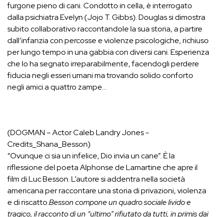
furgone pieno di cani. Condotto in cella, è interrogato
dalla psichiatra Evelyn (Jojo T. Gibbs). Douglas si dimostra
subito collaborativo raccontandole la sua storia, a partire
dall’infanzia con percosse e violenze psicologiche, richiuso
per lungo tempo in una gabbia con diversi cani. Esperienza
che lo ha segnato irreparabilmente, facendogli perdere
fiducia negli esseri umani ma trovando solido conforto
negli amici a quattro zampe…
(DOGMAN – Actor Caleb Landry Jones -
Credits_Shana_Besson)
“Ovunque ci sia un infelice, Dio invia un cane”. È la
riflessione del poeta Alphonse de Lamartine che apre il
film di Luc Besson. L’autore si addentra nella società
americana per raccontare una storia di privazioni, violenza
e di riscatto.
Besson compone un quadro sociale livido e
tragico, il racconto di un “ultimo” rifiutato da tutti, in primis dai