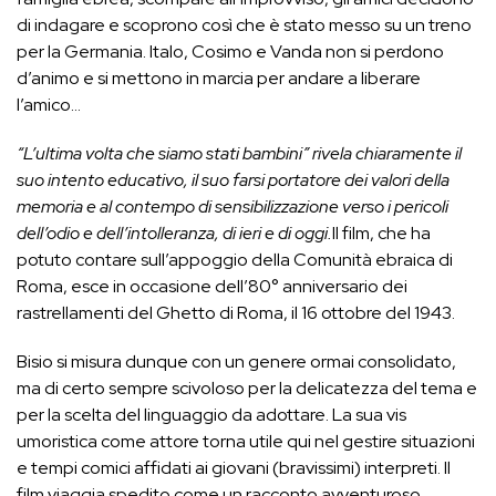
di indagare e scoprono così che è stato messo su un treno
per la Germania. Italo, Cosimo e Vanda non si perdono
d’animo e si mettono in marcia per andare a liberare
l’amico…
“L’ultima volta che siamo stati bambini” rivela chiaramente il
suo intento educativo, il suo farsi portatore dei valori della
memoria e al contempo di sensibilizzazione verso i pericoli
dell’odio e dell’intolleranza, di ieri e di oggi.
Il film, che ha
potuto contare sull’appoggio della Comunità ebraica di
Roma, esce in occasione dell’80° anniversario dei
rastrellamenti del Ghetto di Roma, il 16 ottobre del 1943.
Bisio si misura dunque con un genere ormai consolidato,
ma di certo sempre scivoloso per la delicatezza del tema e
per la scelta del linguaggio da adottare. La sua vis
umoristica come attore torna utile qui nel gestire situazioni
e tempi comici affidati ai giovani (bravissimi) interpreti. Il
film viaggia spedito come un racconto avventuroso