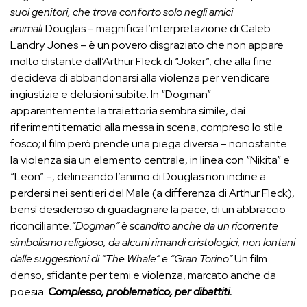
suoi genitori, che trova conforto solo negli amici
animali.
Douglas – magnifica l’interpretazione di Caleb
Landry Jones – è un povero disgraziato che non appare
molto distante dall’Arthur Fleck di “Joker”, che alla fine
decideva di abbandonarsi alla violenza per vendicare
ingiustizie e delusioni subite. In “Dogman”
apparentemente la traiettoria sembra simile, dai
riferimenti tematici alla messa in scena, compreso lo stile
fosco; il film però prende una piega diversa – nonostante
la violenza sia un elemento centrale, in linea con “Nikita” e
“Leon” –, delineando l’animo di Douglas non incline a
perdersi nei sentieri del Male (a differenza di Arthur Fleck),
bensì desideroso di guadagnare la pace, di un abbraccio
riconciliante.
“Dogman” è scandito anche da un ricorrente
simbolismo religioso, da alcuni rimandi cristologici, non lontani
dalle suggestioni di “The Whale” e “Gran Torino”.
Un film
denso, sfidante per temi e violenza, marcato anche da
poesia.
Complesso, problematico, per dibattiti.