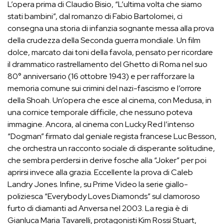
L’opera prima di Claudio Bisio, “L’ultima volta che siamo
stati bambini”, dal romanzo di Fabio Bartolomei, ci
consegna una storia di infanzia sognante messa alla prova
della crudezza della Seconda guerra mondiale. Un film
dolce, marcato dai toni della favola, pensato per ricordare
il drammatico rastrellamento del Ghetto di Roma nel suo
80° anniversario (16 ottobre 1943) e per rafforzare la
memoria comune sui crimini del nazi-fascismo e l’orrore
della Shoah. Un’opera che esce al cinema, con Medusa, in
una cornice temporale difficile, che nessuno poteva
immagine. Ancora, al cinema con Lucky Red l’intenso
“Dogman” firmato dal geniale regista francese Luc Besson,
che orchestra un racconto sociale di disperante solitudine,
che sembra perdersi in derive fosche alla “Joker” per poi
aprirsi invece alla grazia. Eccellente la prova di Caleb
Landry Jones. Infine, su Prime Video la serie giallo-
poliziesca “Everybody Loves Diamonds” sul clamoroso
furto di diamanti ad Anversa nel 2003. La regia è di
Gianluca Maria Tavarelli, protagonisti Kim Rossi Stuart,