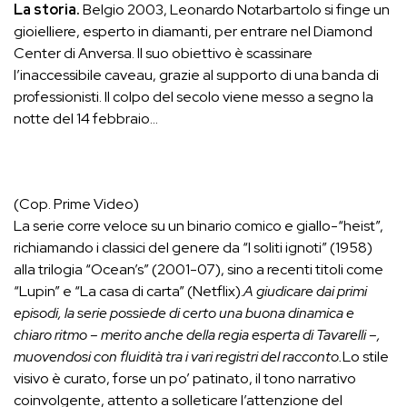
La storia.
Belgio 2003, Leonardo Notarbartolo si finge un
gioielliere, esperto in diamanti, per entrare nel Diamond
Center di Anversa. Il suo obiettivo è scassinare
l’inaccessibile caveau, grazie al supporto di una banda di
professionisti. Il colpo del secolo viene messo a segno la
notte del 14 febbraio…
(Cop. Prime Video)
La serie corre veloce su un binario comico e giallo-“heist”,
richiamando i classici del genere da “I soliti ignoti” (1958)
alla trilogia “Ocean’s” (2001-07), sino a recenti titoli come
“Lupin” e “La casa di carta” (Netflix).
A giudicare dai primi
episodi, la serie possiede di certo una buona dinamica e
chiaro ritmo – merito anche della regia esperta di Tavarelli –,
muovendosi con fluidità tra i vari registri del racconto.
Lo stile
visivo è curato, forse un po’ patinato, il tono narrativo
coinvolgente, attento a solleticare l’attenzione del