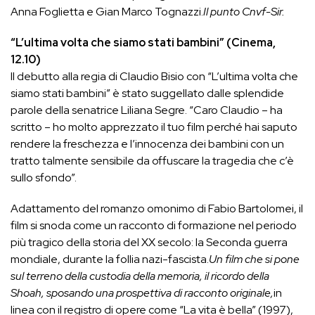
Anna Foglietta e Gian Marco Tognazzi.
Il punto Cnvf-Sir.
“L’ultima volta che siamo stati bambini” (Cinema,
12.10)
Il debutto alla regia di Claudio Bisio con “L’ultima volta che
siamo stati bambini” è stato suggellato dalle splendide
parole della senatrice Liliana Segre. “Caro Claudio – ha
scritto – ho molto apprezzato il tuo film perché hai saputo
rendere la freschezza e l’innocenza dei bambini con un
tratto talmente sensibile da offuscare la tragedia che c’è
sullo sfondo”.
Adattamento del romanzo omonimo di Fabio Bartolomei, il
film si snoda come un racconto di formazione nel periodo
più tragico della storia del XX secolo: la Seconda guerra
mondiale, durante la follia nazi-fascista.
Un film che si pone
sul terreno della custodia della memoria, il ricordo della
Shoah, sposando una prospettiva di racconto originale,
in
linea con il registro di opere come “La vita è bella” (1997),