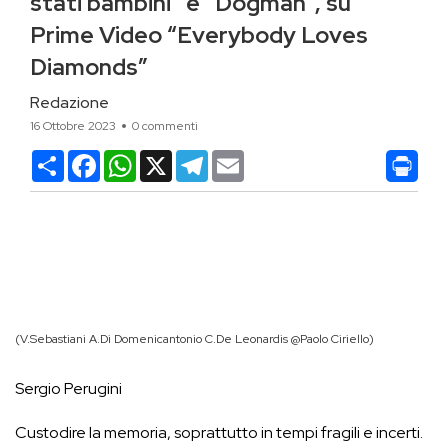
stati bambini” e “Dogman”, su
Prime Video “Everybody Loves
Diamonds”
Redazione
16 Ottobre 2023
0 commenti
Condividi
Facebook
WhatsApp
X
Telegram
Email
(V.Sebastiani A.Di Domenicantonio C.De Leonardis @Paolo Ciriello)
Sergio Perugini
Custodire la memoria, soprattutto in tempi fragili e incerti.