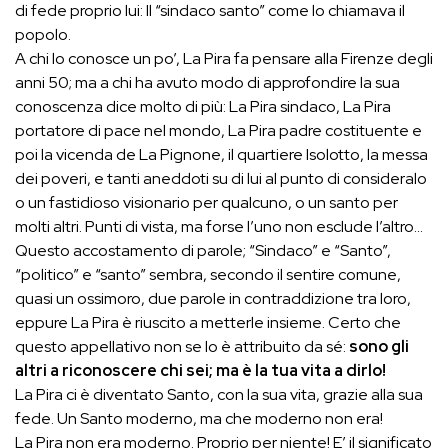
di fede proprio lui: Il “sindaco santo” come lo chiamava il
popolo.
A chi lo conosce un po’, La Pira fa pensare alla Firenze degli
anni 50; ma a chi ha avuto modo di approfondire la sua
conoscenza dice molto di più: La Pira sindaco, La Pira
portatore di pace nel mondo, La Pira padre costituente e
poi la vicenda de La Pignone, il quartiere Isolotto, la messa
dei poveri, e tanti aneddoti su di lui al punto di consideralo
o un fastidioso visionario per qualcuno, o un santo per
molti altri. Punti di vista, ma forse l’uno non esclude l’altro…
Questo accostamento di parole; “Sindaco” e “Santo”,
“politico” e “santo” sembra, secondo il sentire comune,
quasi un ossimoro, due parole in contraddizione tra loro,
eppure La Pira è riuscito a metterle insieme. Certo che
questo appellativo non se lo è attribuito da sé:
sono gli
altri a riconoscere chi sei; ma è la tua vita a dirlo!
La Pira ci è diventato Santo, con la sua vita, grazie alla sua
fede. Un Santo moderno, ma che moderno non era!
La Pira non era moderno. Proprio per niente! E’ il significato