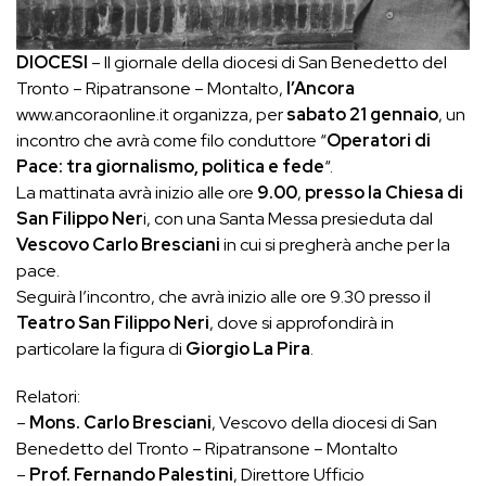
DIOCESI
– Il giornale della diocesi di San Benedetto del
Tronto – Ripatransone – Montalto,
l’Ancora
www.ancoraonline.it organizza, per
sabato 21 gennaio
, un
incontro che avrà come filo conduttore “
Operatori di
Pace: tra giornalismo, politica e fede
“.
La mattinata avrà inizio alle ore
9.00
,
presso la Chiesa di
San Filippo Ner
i, con una Santa Messa presieduta dal
Vescovo Carlo Bresciani
in cui si pregherà anche per la
pace.
Seguirà l’incontro, che avrà inizio alle ore 9.30 presso il
Teatro San Filippo Neri
, dove si approfondirà in
particolare la figura di
Giorgio La Pira
.
Relatori:
–
Mons. Carlo Bresciani
, Vescovo della diocesi di San
Benedetto del Tronto – Ripatransone – Montalto
–
Prof. Fernando Palestini
, Direttore Ufficio