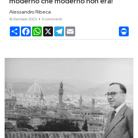
moderno che moderno non era!
Alessandro Ribeca
16 Gennaio 2023
0 commenti
Condividi
Facebook
WhatsApp
X
Telegram
Email