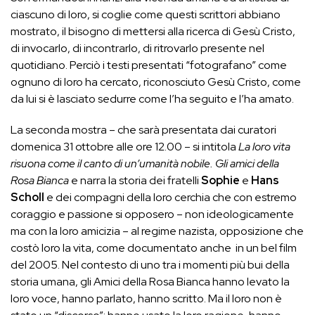
ciascuno di loro, si coglie come questi scrittori abbiano
mostrato, il bisogno di mettersi alla ricerca di Gesù Cristo,
di invocarlo, di incontrarlo, di ritrovarlo presente nel
quotidiano. Perciò i testi presentati “fotografano” come
ognuno di loro ha cercato, riconosciuto Gesù Cristo, come
da lui si è lasciato sedurre come l’ha seguito e l’ha amato.
La seconda mostra – che sarà presentata dai curatori
domenica 31 ottobre alle ore 12.00 – si intitola
La loro vita
risuona come il canto di un’umanità nobile. Gli amici della
Rosa Bianca
e narra la storia dei fratelli
Sophie
e
Hans
Scholl
e dei compagni della loro cerchia che con estremo
coraggio e passione si opposero – non ideologicamente
ma con la loro amicizia – al regime nazista, opposizione che
costò loro la vita, come documentato anche
in un bel film
del 2005. Nel contesto di uno tra i momenti più bui della
storia umana, gli Amici della Rosa Bianca hanno levato la
loro voce, hanno parlato, hanno scritto. Ma il loro non è