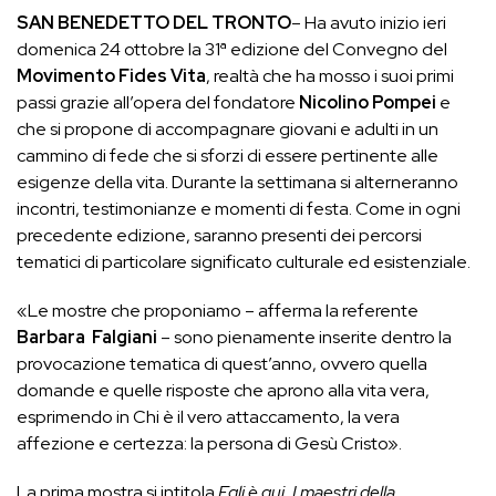
SAN BENEDETTO DEL TRONTO
– Ha avuto inizio ieri
domenica 24 ottobre la 31ª edizione del Convegno del
Movimento Fides Vita
, realtà che ha mosso i suoi primi
passi grazie all’opera del fondatore
Nicolino Pompei
e
che si propone di accompagnare giovani e adulti in un
cammino di fede che si sforzi di essere pertinente alle
esigenze della vita. Durante la settimana si alterneranno
incontri, testimonianze e momenti di festa. Come in ogni
precedente edizione, saranno presenti dei percorsi
tematici di particolare significato culturale ed esistenziale.
«Le mostre che proponiamo – afferma la referente
Barbara
Falgiani
– sono pienamente inserite dentro la
provocazione tematica di quest’anno, ovvero quella
domande e quelle risposte che aprono alla vita vera,
esprimendo in Chi è il vero attaccamento, la vera
affezione e certezza: la persona di Gesù Cristo».
La prima mostra si intitola
Egli è qui. I maestri della