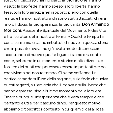
stato un “discorso”: hanno usato la loro ragione, hanno
vissuto la loro fede, hanno speso la loro libertà, hanno
tessuto la loro amicizia nel rapporto pieno con quella
realtà, e hanno mostrato a chi sono stati attaccati, chi era
la loro fiducia, la loro speranza, la loro carità.
Don
Armando
Moriconi
, Assistente Spirituale del Movimento Fides Vita
e fra i curatori della mostra afferma: «Qualche tempo fa
con alcuni amici ci siamo imbattuti di nuovo in questa storia
che in passato avevamo già avuto modo di conoscere:
incontrando di nuovo queste figure ci siamo resi conto
come, sebbene in un momento storico molto diverso, ci
fossero dei punti che potessero essere importanti per noi
che viviamo nel nostro tempo. Ci siamo soffermati in
particolar modo sull’uso della ragione, sulla fede che univa
questi ragazzi, sull’amicizia che li legava e sulla libertà che
hanno espresso, sino all’ultimo momento della loro vita.
Emerge dunque un’esperienza che è vera sempre e che
pertanto è utile per ciascuno di noi. Per questo motivo
abbiamo circoscritto il contesto in cui gli amici della Rosa