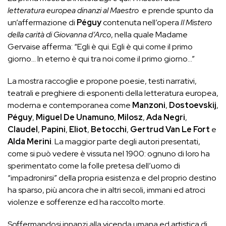
letteratura europea dinanzi al Maestro
e prende spunto da
un’affermazione di
Péguy
contenuta nell’opera
Il Mistero
della carità di Giovanna d’Arco
, nella quale Madame
Gervaise afferma: “Egli è qui. Egli è qui come il primo
giorno… In eterno è qui tra noi come il primo giorno…”
La mostra raccoglie e propone poesie, testi narrativi,
teatrali e preghiere di esponenti della letteratura europea,
moderna e contemporanea come
Manzoni
,
Dostoevskij
,
Péguy
,
Miguel De Unamuno
,
Milosz
,
Ada Negri
,
Claudel
,
Papini
,
Eliot
,
Betocchi
,
Gertrud Van Le Fort
e
Alda Merini
. La maggior parte degli autori presentati,
come si può vedere è vissuta nel 1900: ognuno di loro ha
sperimentato come la folle pretesa dell’uomo di
“impadronirsi” della propria esistenza e del proprio destino
ha sparso, più ancora che in altri secoli, immani ed atroci
violenze e sofferenze ed ha raccolto morte.
Soffermandosi innanzi alla vicenda umana ed artistica di