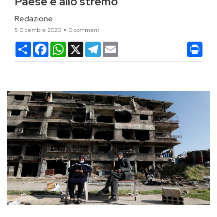
Paese è allo stremo
Redazione
5 Dicembre 2020
0 commenti
Condividi
Facebook
WhatsApp
X
Telegram
Email