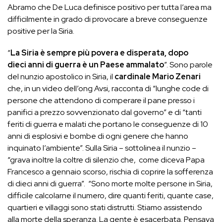
Abramo che De Luca definisce positivo per tutta l’area ma
difficilmente in grado di provocare a breve conseguenze
positive per la Siria.
“
La Siria è sempre più povera e disperata, dopo
dieci anni di guerra è un Paese ammalato
”. Sono parole
del nunzio apostolico in Siria, il
cardinale Mario Zenari
che, in un video dell’ong Avsi, racconta di “lunghe code di
persone che attendono di comperare il pane presso i
panifici a prezzo sovvenzionato dal governo” e di “tanti
feriti di guerra e malati che portano le conseguenze di 10
anni di esplosivi e bombe di ogni genere che hanno
inquinato l’ambiente”. Sulla Siria – sottolinea il nunzio –
“grava inoltre la coltre di silenzio che, come diceva Papa
Francesco a gennaio scorso, rischia di coprire la sofferenza
di dieci anni di guerra”. “Sono morte molte persone in Siria,
difficile calcolarne il numero, dire quanti feriti, quante case,
quartieri e villaggi sono stati distrutti. Stiamo assistendo
alla morte della speranza. La gente è esacerbata. Pensava