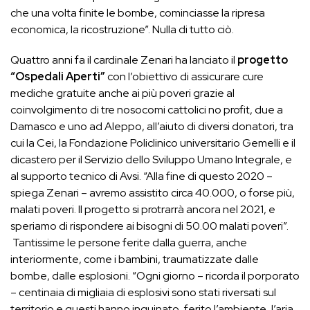
che una volta finite le bombe, cominciasse la ripresa
economica, la ricostruzione”. Nulla di tutto ciò.
Quattro anni fa il cardinale Zenari ha lanciato il
progetto
“Ospedali Aperti”
con l’obiettivo di assicurare cure
mediche gratuite anche ai più poveri grazie al
coinvolgimento di tre nosocomi cattolici no profit, due a
Damasco e uno ad Aleppo, all’aiuto di diversi donatori, tra
cui la Cei, la Fondazione Policlinico universitario Gemelli e il
dicastero per il Servizio dello Sviluppo Umano Integrale, e
al supporto tecnico di Avsi. “Alla fine di questo 2020 –
spiega Zenari – avremo assistito circa 40.000, o forse più,
malati poveri. Il progetto si protrarrà ancora nel 2021, e
speriamo di rispondere ai bisogni di 50.00 malati poveri”.
Tantissime le persone ferite dalla guerra, anche
interiormente, come i bambini, traumatizzate dalle
bombe, dalle esplosioni. “Ogni giorno – ricorda il porporato
– centinaia di migliaia di esplosivi sono stati riversati sul
territorio e questi hanno inquinato, ferito l’ambiente, l’aria