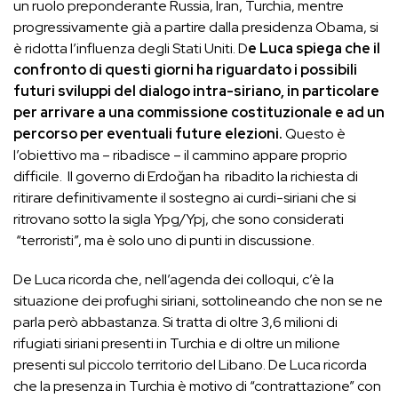
un ruolo preponderante Russia, Iran, Turchia, mentre
progressivamente già a partire dalla presidenza Obama, si
è ridotta l’influenza degli Stati Uniti. D
e Luca spiega che il
confronto di questi giorni ha riguardato i possibili
futuri sviluppi del dialogo intra-siriano, in particolare
per arrivare a una commissione costituzionale e ad un
percorso per eventuali future elezioni.
Questo è
l’obiettivo ma – ribadisce – il cammino appare proprio
difficile. Il governo di Erdoğan ha ribadito la richiesta di
ritirare definitivamente il sostegno ai curdi-siriani che si
ritrovano sotto la sigla Ypg/Ypj, che sono considerati
“terroristi”, ma è solo uno di punti in discussione.
De Luca ricorda che, nell’agenda dei colloqui, c’è la
situazione dei profughi siriani, sottolineando che non se ne
parla però abbastanza. Si tratta di oltre 3,6 milioni di
rifugiati siriani presenti in Turchia e di oltre un milione
presenti sul piccolo territorio del Libano. De Luca ricorda
che la presenza in Turchia è motivo di “contrattazione” con