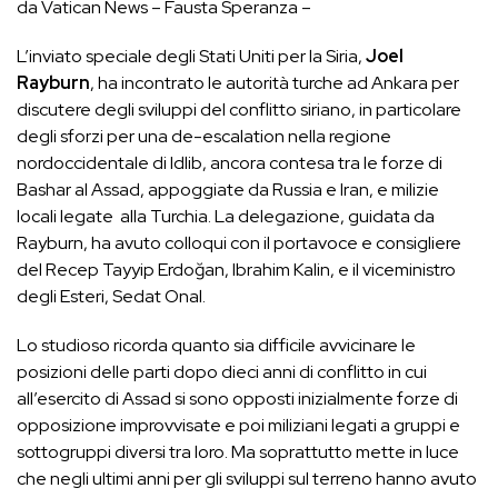
da Vatican News – Fausta Speranza –
L’inviato speciale degli Stati Uniti per la Siria,
Joel
Rayburn
, ha incontrato le autorità turche ad Ankara per
discutere degli sviluppi del conflitto siriano, in particolare
degli sforzi per una de-escalation nella regione
nordoccidentale di Idlib, ancora contesa tra le forze di
Bashar al Assad, appoggiate da Russia e Iran, e milizie
locali legate alla Turchia. La delegazione, guidata da
Rayburn, ha avuto colloqui con il portavoce e consigliere
del Recep Tayyip Erdoğan, Ibrahim Kalin, e il viceministro
degli Esteri, Sedat Onal.
Lo studioso ricorda quanto sia difficile avvicinare le
posizioni delle parti dopo dieci anni di conflitto in cui
all’esercito di Assad si sono opposti inizialmente forze di
opposizione improvvisate e poi miliziani legati a gruppi e
sottogruppi diversi tra loro. Ma soprattutto mette in luce
che negli ultimi anni per gli sviluppi sul terreno hanno avuto