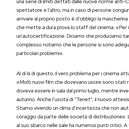
una serie di limiti dettati dalle nuove norme anti-C
spettatore e l’altro, ma in caso di persone congiun
arrivare al proprio posto è d’obbligo la mascherina 
che mette a dura prova lo staff del cinema: «Per 
un’autocertificazione. Diciamo che produciamo tan
complesso notiamo che le persone si sono adegua
particolari problemi».
Al di là di questo, il vero problema per i cinema at
«Molti nuovi film che dovevano uscire sono stati ri
doveva essere in sala dal primo luglio, mentre inv
autunno. Anche l’uscita di “Tenet”, il nuovo attesis
Stiamo vivendo un clima d’incertezza che non aiuta i
coraggio da parte delle società di distribuzione». 
al suo sbarco nelle sale ha numerosi punti critici. A