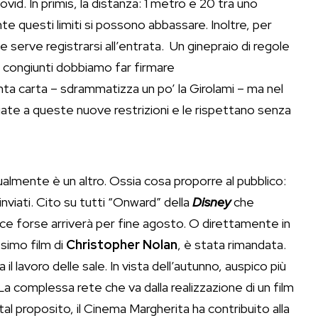
ovid. In primis, la distanza: 1 metro e 20 tra uno
te questi limiti si possono abbassare. Inoltre, per
e serve registrarsi all’entrata. Un ginepraio di regole
i congiunti dobbiamo far firmare
ta carta – sdrammatizza un po’ la Girolami – ma nel
te a queste nuove restrizioni e le rispettano senza
tualmente è un altro. Ossia cosa proporre al pubblico:
nviati. Cito su tutti “Onward” della
Disney
che
ece forse arriverà per fine agosto. O direttamente in
simo film di
Christopher Nolan
, è stata rimandata.
l lavoro delle sale. In vista dell’autunno, auspico più
La complessa rete che va dalla realizzazione di un film
 tal proposito, il Cinema Margherita ha contribuito alla