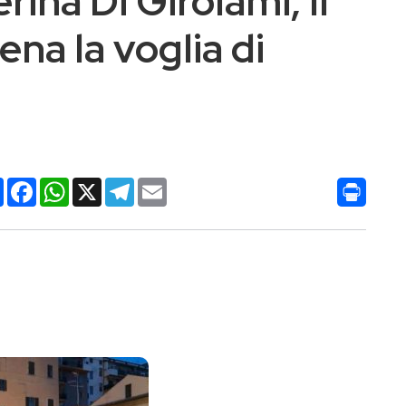
rina Di Girolami, Il
na la voglia di
Condividi
Facebook
WhatsApp
X
Telegram
Email