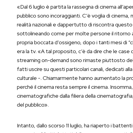
«Dal 6 luglio è partita la rassegna di cinema all’ap
pubblico sono incoraggianti. C’è voglia di cinema,
realità nazionali e dappertutto di riscontra questo
sottolineando come per molte persone il ritorno 
propria boccata d’ossigeno, dopo i tanti mesi di “cl
era la tv. «A tal proposito, c’è da dire che le cas
streaming on-demand sono rimaste piuttosto delu
fatti uscire su questi particolari canali, dedicati 
culturale -. Chiamarmente hanno aumentato la prop
perché il cinema resta sempre il cinema. Insomma, s
cinematografiche dalla filiera della cinematografi
del pubblico».
Intanto, dallo scorso 11 luglio, ha riaperto i batte