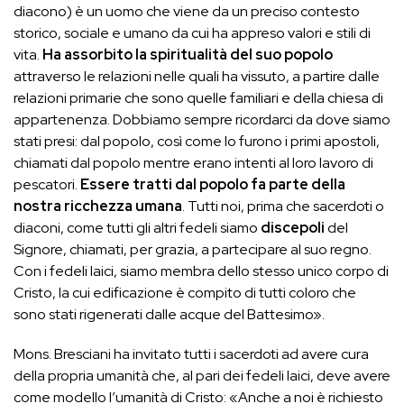
diacono) è un uomo che viene da un preciso contesto
storico, sociale e umano da cui ha appreso valori e stili di
vita.
Ha assorbito la spiritualità del suo popolo
attraverso le relazioni nelle quali ha vissuto, a partire dalle
relazioni primarie che sono quelle familiari e della chiesa di
appartenenza. Dobbiamo sempre ricordarci da dove siamo
stati presi: dal popolo, così come lo furono i primi apostoli,
chiamati dal popolo mentre erano intenti al loro lavoro di
pescatori.
Essere tratti dal popolo fa parte della
nostra ricchezza umana
. Tutti noi, prima che sacerdoti o
diaconi, come tutti gli altri fedeli siamo
discepoli
del
Signore, chiamati, per grazia, a partecipare al suo regno.
Con i fedeli laici, siamo membra dello stesso unico corpo di
Cristo, la cui edificazione è compito di tutti coloro che
sono stati rigenerati dalle acque del Battesimo».
Mons. Bresciani ha invitato tutti i sacerdoti ad avere cura
della propria umanità che, al pari dei fedeli laici, deve avere
come modello l’umanità di Cristo: «Anche a noi è richiesto