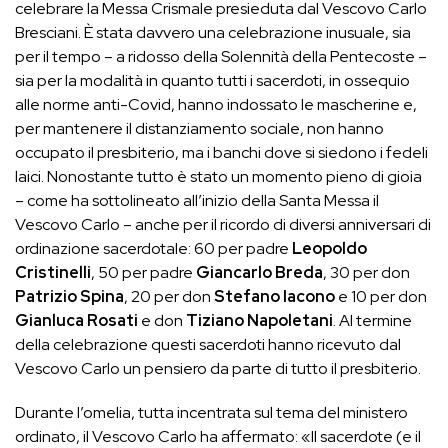
celebrare la Messa Crismale presieduta dal Vescovo Carlo
Bresciani. È stata davvero una celebrazione inusuale, sia
per il tempo – a ridosso della Solennità della Pentecoste –
sia per la modalità in quanto tutti i sacerdoti, in ossequio
alle norme anti-Covid, hanno indossato le mascherine e,
per mantenere il distanziamento sociale, non hanno
occupato il presbiterio, ma i banchi dove si siedono i fedeli
laici. Nonostante tutto è stato un momento pieno di gioia
– come ha sottolineato all’inizio della Santa Messa il
Vescovo Carlo – anche per il ricordo di diversi anniversari di
ordinazione sacerdotale: 60 per padre
Leopoldo
Cristinelli
, 50 per padre
Giancarlo Breda
, 30 per don
Patrizio Spina
, 20 per don
Stefano Iacono
e 10 per don
Gianluca Rosati
e don
Tiziano Napoletani
. Al termine
della celebrazione questi sacerdoti hanno ricevuto dal
Vescovo Carlo un pensiero da parte di tutto il presbiterio.
Durante l’omelia, tutta incentrata sul tema del ministero
ordinato, il Vescovo Carlo ha affermato: «Il sacerdote (e il