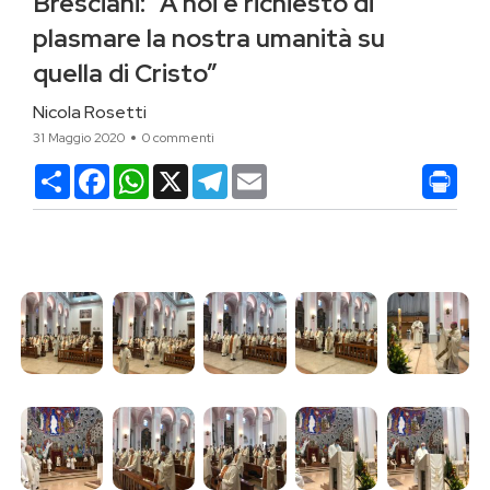
Bresciani: “A noi è richiesto di
plasmare la nostra umanità su
quella di Cristo”
Nicola Rosetti
31 Maggio 2020
0 commenti
Condividi
Facebook
WhatsApp
X
Telegram
Email