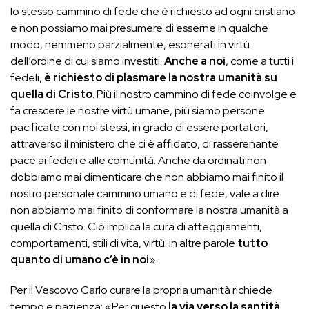
lo stesso cammino di fede che è richiesto ad ogni cristiano
e non possiamo mai presumere di esserne in qualche
modo, nemmeno parzialmente, esonerati in virtù
dell’ordine di cui siamo investiti.
Anche a noi
, come a tutti i
fedeli,
è richiesto di plasmare la nostra umanità su
quella di Cristo
. Più il nostro cammino di fede coinvolge e
fa crescere le nostre virtù umane, più siamo persone
pacificate con noi stessi, in grado di essere portatori,
attraverso il ministero che ci è affidato, di rasserenante
pace ai fedeli e alle comunità. Anche da ordinati non
dobbiamo mai dimenticare che non abbiamo mai finito il
nostro personale cammino umano e di fede, vale a dire
non abbiamo mai finito di conformare la nostra umanità a
quella di Cristo. Ciò implica la cura di atteggiamenti,
comportamenti, stili di vita, virtù: in altre parole
tutto
quanto di umano c’è in noi
».
Per il Vescovo Carlo curare la propria umanità richiede
tempo e pazienza: «Per questo
la via verso la santità