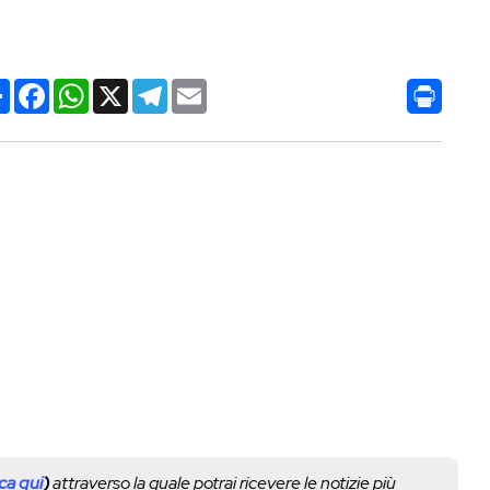
Condividi
Facebook
WhatsApp
X
Telegram
Email
cca qui
)
attraverso la quale potrai ricevere le notizie più