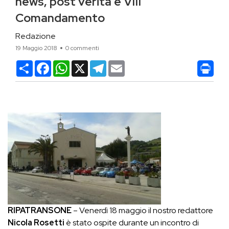
news, post verità e VIII
Comandamento
Redazione
19 Maggio 2018
0 commenti
Condividi
Facebook
WhatsApp
X
Telegram
Email
RIPATRANSONE
– Venerdì 18 maggio il nostro redattore
Nicola Rosetti
è stato ospite durante un incontro di