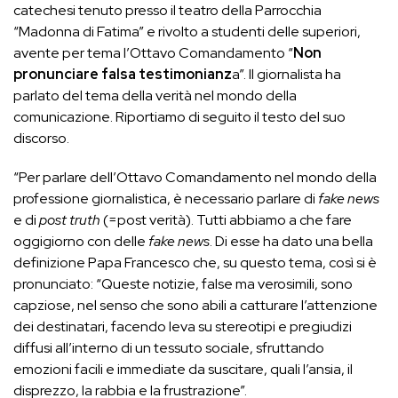
catechesi tenuto presso il teatro della Parrocchia
“Madonna di Fatima” e rivolto a studenti delle superiori,
avente per tema l’Ottavo Comandamento “
Non
pronunciare falsa testimonianz
a”. Il giornalista ha
parlato del tema della verità nel mondo della
comunicazione. Riportiamo di seguito il testo del suo
discorso.
“Per parlare dell’Ottavo Comandamento nel mondo della
professione giornalistica, è necessario parlare di
fake news
e di
post truth
(=post verità). Tutti abbiamo a che fare
oggigiorno con delle
fake news
. Di esse ha dato una bella
definizione Papa Francesco che, su questo tema, così si è
pronunciato: “Queste notizie, false ma verosimili, sono
capziose, nel senso che sono abili a catturare l’attenzione
dei destinatari, facendo leva su stereotipi e pregiudizi
diffusi all’interno di un tessuto sociale, sfruttando
emozioni facili e immediate da suscitare, quali l’ansia, il
disprezzo, la rabbia e la frustrazione”.