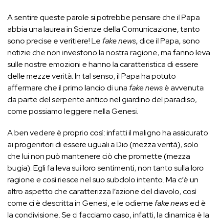
A sentire queste parole si potrebbe pensare che il Papa
abbia una laurea in Scienze della Comunicazione, tanto
sono precise e veritiere! Le
fake news
, dice il Papa, sono
notizie che non investono la nostra ragione, ma fanno leva
sulle nostre emozioni e hanno la caratteristica di essere
delle mezze verità. In tal senso, il Papa ha potuto
affermare che il primo lancio di una
fake news
è avvenuta
da parte del serpente antico nel giardino del paradiso,
come possiamo leggere nella Genesi.
A ben vedere è proprio così: infatti il maligno ha assicurato
ai progenitori di essere uguali a Dio (mezza verità), solo
che lui non può mantenere ciò che promette (mezza
bugia). Egli fa leva sui loro sentimenti, non tanto sulla loro
ragione e così riesce nel suo subdolo intento. Ma c’è un
altro aspetto che caratterizza l’azione del diavolo, così
come ci è descritta in Genesi, e le odierne
fake news
ed è
la condivisione. Se ci facciamo caso, infatti, la dinamica è la