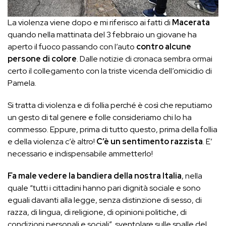
La violenza viene dopo e mi riferisco ai fatti di
Macerata
quando nella mattinata del 3 febbraio un giovane ha
aperto il fuoco passando con l’auto
contro alcune
persone di colore
. Dalle notizie di cronaca sembra ormai
certo il collegamento con la triste vicenda dell’omicidio di
Pamela.
Si tratta di violenza e di follia perché è così che reputiamo
un gesto di tal genere e folle consideriamo chi lo ha
commesso. Eppure, prima di tutto questo, prima della follia
e della violenza c’è altro!
C’è un sentimento razzista
. E’
necessario e indispensabile ammetterlo!
Fa male vedere la bandiera della nostra Italia
, nella
quale “tutti i cittadini hanno pari dignità sociale e sono
eguali davanti alla legge, senza distinzione di sesso, di
razza, di lingua, di religione, di opinioni politiche, di
condizioni personali e sociali”, sventolare sulle spalle del