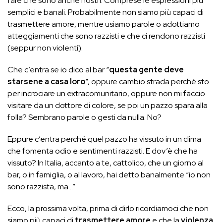
fare che sono anche nostri. Comprese le espressioni più
semplici e banali. Probabilmente non siamo più capaci di
trasmettere amore, mentre usiamo parole o adottiamo
atteggiamenti che sono razzisti e che ci rendono razzisti
(seppur non violenti).
Che c’entra se io dico al bar “
questa gente deve
starsene a casa loro
“, oppure cambio strada perché sto
per incrociare un extracomunitario, oppure non mi faccio
visitare da un dottore di colore, se poi un pazzo spara alla
folla? Sembrano parole o gesti da nulla. No?
Eppure c’entra perché quel pazzo ha vissuto in un clima
che fomenta odio e sentimenti razzisti. E dov’è che ha
vissuto? In Italia, accanto a te, cattolico, che un giorno al
bar, o in famiglia, o al lavoro, hai detto banalmente “io non
sono razzista, ma…”
Ecco, la prossima volta, prima di dirlo ricordiamoci che non
siamo più capaci di
trasmettere amore
e che la
violenza