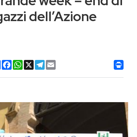
grande week – end di
agazzi dell’Azione
Condividi
Facebook
WhatsApp
X
Telegram
Email