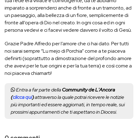
tua fede era vivace e coinvolgente, da te abbiamo
imparato a sorprenderci anche di fronte a un tramonto, ad
un paesaggio, alla bellezza di un fiore, semplicemente di
fronte all’opera di Dio nel creato. In ogni cosa ed in ogni
persona vedevi e ci facevi vedere davvero il volto di Gesù.
Grazie Padre Alfredo per l’amore che ci hai dato. Per tutti
noi sarai sempre “Lu mejo di Porchia” come a te piaceva
definirti (soprattutto a dimostrazione del profondo amore
che avevi per le tue origini e per la tua terra) e così come a
noi piaceva chiamarti!
Entra a far parte della
Community de L'Ancora
(
clicca qui
)
attraverso la quale potrai ricevere le notizie
più importanti ed essere aggiornati, in tempo reale, sui
prossimi appuntamenti che ti aspettano in Diocesi.
0 commenti