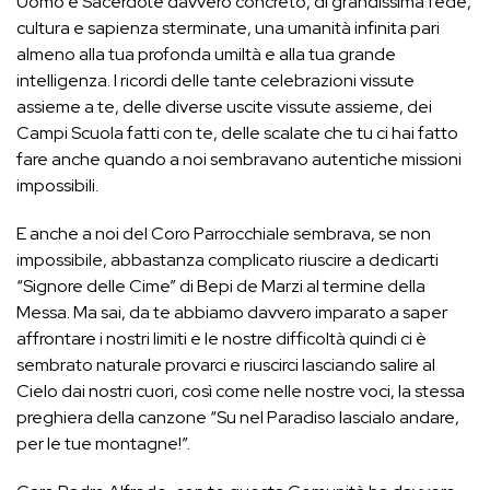
Uomo e Sacerdote davvero concreto, di grandissima fede,
cultura e sapienza sterminate, una umanità infinita pari
almeno alla tua profonda umiltà e alla tua grande
intelligenza. I ricordi delle tante celebrazioni vissute
assieme a te, delle diverse uscite vissute assieme, dei
Campi Scuola fatti con te, delle scalate che tu ci hai fatto
fare anche quando a noi sembravano autentiche missioni
impossibili.
E anche a noi del Coro Parrocchiale sembrava, se non
impossibile, abbastanza complicato riuscire a dedicarti
“Signore delle Cime” di Bepi de Marzi al termine della
Messa. Ma sai, da te abbiamo davvero imparato a saper
affrontare i nostri limiti e le nostre difficoltà quindi ci è
sembrato naturale provarci e riuscirci lasciando salire al
Cielo dai nostri cuori, così come nelle nostre voci, la stessa
preghiera della canzone “Su nel Paradiso lascialo andare,
per le tue montagne!”.