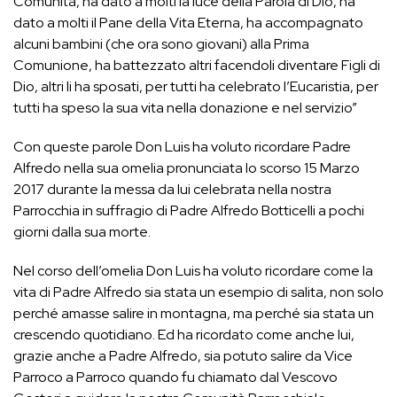
Comunità, ha dato a molti la luce della Parola di Dio, ha
dato a molti il Pane della Vita Eterna, ha accompagnato
alcuni bambini (che ora sono giovani) alla Prima
Comunione, ha battezzato altri facendoli diventare Figli di
Dio, altri li ha sposati, per tutti ha celebrato l’Eucaristia, per
tutti ha speso la sua vita nella donazione e nel servizio”
Con queste parole Don Luis ha voluto ricordare Padre
Alfredo nella sua omelia pronunciata lo scorso 15 Marzo
2017 durante la messa da lui celebrata nella nostra
Parrocchia in suffragio di Padre Alfredo Botticelli a pochi
giorni dalla sua morte.
Nel corso dell’omelia Don Luis ha voluto ricordare come la
vita di Padre Alfredo sia stata un esempio di salita, non solo
perché amasse salire in montagna, ma perché sia stata un
crescendo quotidiano. Ed ha ricordato come anche lui,
grazie anche a Padre Alfredo, sia potuto salire da Vice
Parroco a Parroco quando fu chiamato dal Vescovo