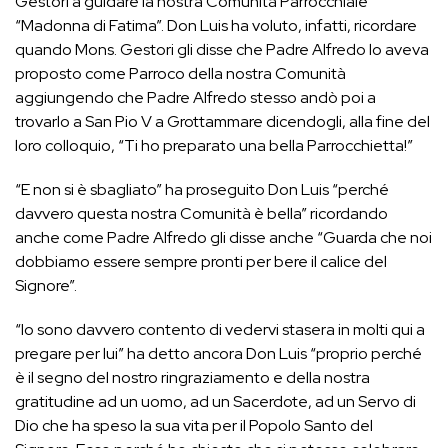
Gestori a guidare la nostra Comunità Parrocchiale
“Madonna di Fatima”. Don Luis ha voluto, infatti, ricordare
quando Mons. Gestori gli disse che Padre Alfredo lo aveva
proposto come Parroco della nostra Comunità
aggiungendo che Padre Alfredo stesso andò poi a
trovarlo a San Pio V a Grottammare dicendogli, alla fine del
loro colloquio, “Ti ho preparato una bella Parrocchietta!”
“E non si è sbagliato” ha proseguito Don Luis “perché
davvero questa nostra Comunità è bella” ricordando
anche come Padre Alfredo gli disse anche “Guarda che noi
dobbiamo essere sempre pronti per bere il calice del
Signore”.
“Io sono davvero contento di vedervi stasera in molti qui a
pregare per lui” ha detto ancora Don Luis “proprio perché
è il segno del nostro ringraziamento e della nostra
gratitudine ad un uomo, ad un Sacerdote, ad un Servo di
Dio che ha speso la sua vita per il Popolo Santo del