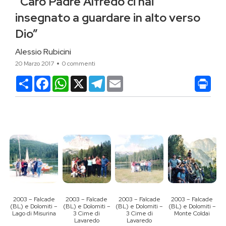
“Caro Padre Alfredo ci hai
insegnato a guardare in alto verso
Dio”
Alessio Rubicini
20 Marzo 2017
0 commenti
Condividi
Facebook
WhatsApp
X
Telegram
Email
2003 – Falcade
2003 – Falcade
2003 – Falcade
2003 – Falcade
(BL) e Dolomiti –
(BL) e Dolomiti –
(BL) e Dolomiti –
(BL) e Dolomiti –
Lago di Misurina
3 Cime di
3 Cime di
Monte Coldai
Lavaredo
Lavaredo