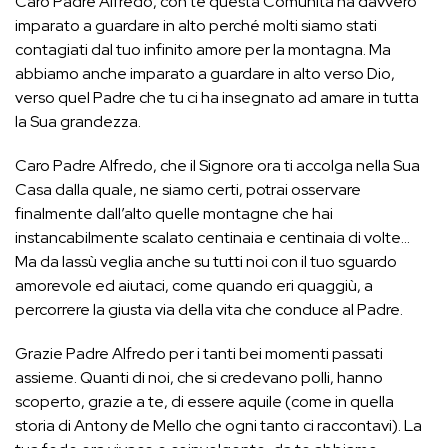
Caro Padre Alfredo, con te questa Comunità ha davvero
imparato a guardare in alto perché molti siamo stati
contagiati dal tuo infinito amore per la montagna. Ma
abbiamo anche imparato a guardare in alto verso Dio,
verso quel Padre che tu ci ha insegnato ad amare in tutta
la Sua grandezza.
Caro Padre Alfredo, che il Signore ora ti accolga nella Sua
Casa dalla quale, ne siamo certi, potrai osservare
finalmente dall’alto quelle montagne che hai
instancabilmente scalato centinaia e centinaia di volte…
Ma da lassù veglia anche su tutti noi con il tuo sguardo
amorevole ed aiutaci, come quando eri quaggiù, a
percorrere la giusta via della vita che conduce al Padre.
Grazie Padre Alfredo per i tanti bei momenti passati
assieme. Quanti di noi, che si credevano polli, hanno
scoperto, grazie a te, di essere aquile (come in quella
storia di Antony de Mello che ogni tanto ci raccontavi). La