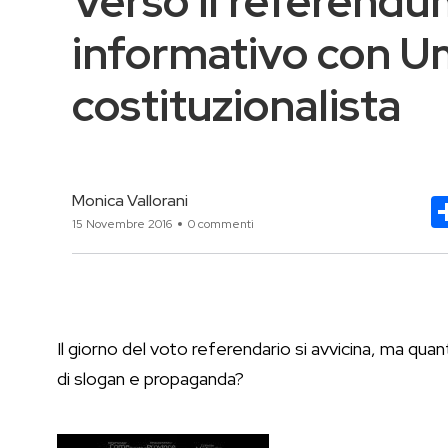
Verso il referendu
informativo con U
costituzionalista
Monica Vallorani
15 Novembre 2016
0 commenti
Il giorno del voto referendario si avvicina, ma qua
di slogan e propaganda?