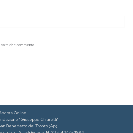
ma volta che commento.
Ancora Online
ondazione "Giuseppe Chiaretti"
 San Benedetto del Tronto (Ap)
e Trib. di Ascoli Piceno: N. 211 del 24/5/1994