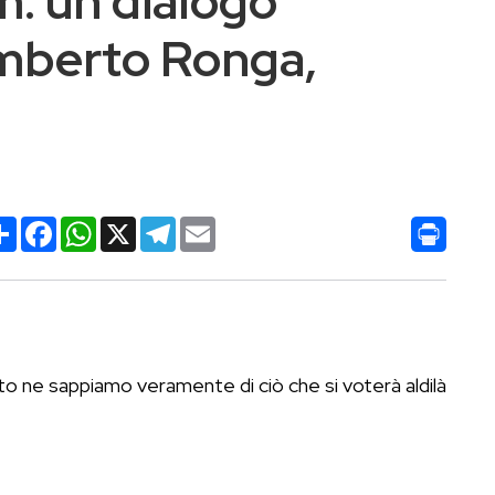
m: un dialogo
mberto Ronga,
Condividi
Facebook
WhatsApp
X
Telegram
Email
nto ne sappiamo veramente di ciò che si voterà aldilà