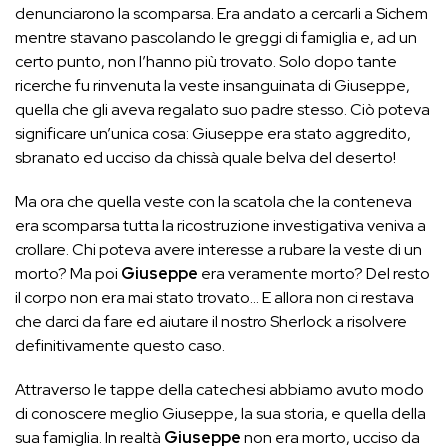
denunciarono la scomparsa. Era andato a cercarli a Sichem
mentre stavano pascolando le greggi di famiglia e, ad un
certo punto, non l’hanno più trovato. Solo dopo tante
ricerche fu rinvenuta la veste insanguinata di Giuseppe,
quella che gli aveva regalato suo padre stesso. Ciò poteva
significare un’unica cosa: Giuseppe era stato aggredito,
sbranato ed ucciso da chissà quale belva del deserto!
Ma ora che quella veste con la scatola che la conteneva
era scomparsa tutta la ricostruzione investigativa veniva a
crollare. Chi poteva avere interesse a rubare la veste di un
morto? Ma poi
Giuseppe
era veramente morto? Del resto
il corpo non era mai stato trovato… E allora non ci restava
che darci da fare ed aiutare il nostro Sherlock a risolvere
definitivamente questo caso.
Attraverso le tappe della catechesi abbiamo avuto modo
di conoscere meglio Giuseppe, la sua storia, e quella della
sua famiglia. In realtà
Giuseppe
non era morto, ucciso da