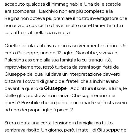
accaduto qualcosa di inimmaginabile. Una delle scatole
era scomparsa… L’archivio non era più completo e la
Regina non poteva più premiare il nostro investigatore che
non era più così certo di aver risolto correttamente tutti i
casi affrontati nella sua carriera.
Quella scatola si riferiva ad un caso veramente strano… Un
certo Giuseppe, uno dei 12 figli di Giacobbe, viveva in
Palestina assieme alla sua famiglia la cui tranquillità,
improvvisamente, restò turbata da strani sogni fatti da
Giuseppe dei quali lui dava un’interpretazione davvero
bizzarra. I covoni di grano dei fratelli che si inchinavano
davanti a quello di
Giuseppe
… Addirittura il sole, la luna, le
stelle gli si prostravano innanzi… Che sogni erano mai
questi? Possibile che un padre e una madre si prostrassero
ad uno dei propri figli più piccoli?
Si era creata una certa tensione in famiglia ma tutto
sembrava risolto. Un giorno, però, i fratelli di
Giuseppe
ne