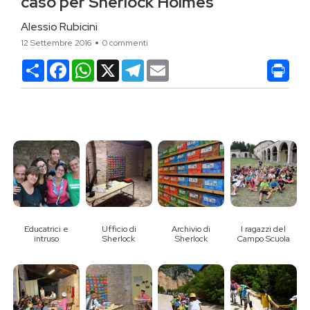
caso per Sherlock Holmes
Alessio Rubicini
12 Settembre 2016
0 commenti
Condividi
Facebook
WhatsApp
X
Telegram
Email
Educatrici e
Ufficio di
Archivio di
I ragazzi del
intruso
Sherlock
Sherlock
Campo Scuola