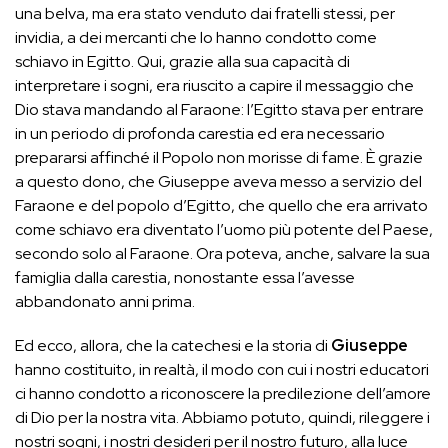
una belva, ma era stato venduto dai fratelli stessi, per
invidia, a dei mercanti che lo hanno condotto come
schiavo in Egitto. Qui, grazie alla sua capacità di
interpretare i sogni, era riuscito a capire il messaggio che
Dio stava mandando al Faraone: l’Egitto stava per entrare
in un periodo di profonda carestia ed era necessario
prepararsi affinché il Popolo non morisse di fame. È grazie
a questo dono, che Giuseppe aveva messo a servizio del
Faraone e del popolo d’Egitto, che quello che era arrivato
come schiavo era diventato l’uomo più potente del Paese,
secondo solo al Faraone. Ora poteva, anche, salvare la sua
famiglia dalla carestia, nonostante essa l’avesse
abbandonato anni prima.
Ed ecco, allora, che la catechesi e la storia di
Giuseppe
hanno costituito, in realtà, il modo con cui i nostri educatori
ci hanno condotto a riconoscere la predilezione dell’amore
di Dio per la nostra vita. Abbiamo potuto, quindi, rileggere i
nostri sogni, i nostri desideri per il nostro futuro, alla luce