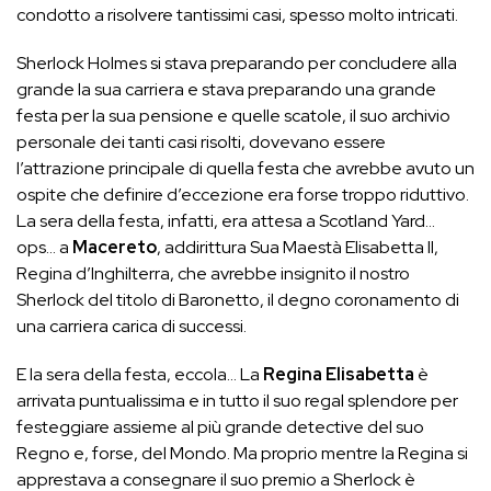
condotto a risolvere tantissimi casi, spesso molto intricati.
Sherlock Holmes si stava preparando per concludere alla
grande la sua carriera e stava preparando una grande
festa per la sua pensione e quelle scatole, il suo archivio
personale dei tanti casi risolti, dovevano essere
l’attrazione principale di quella festa che avrebbe avuto un
ospite che definire d’eccezione era forse troppo riduttivo.
La sera della festa, infatti, era attesa a Scotland Yard…
ops… a
Macereto
, addirittura Sua Maestà Elisabetta II,
Regina d’Inghilterra, che avrebbe insignito il nostro
Sherlock del titolo di Baronetto, il degno coronamento di
una carriera carica di successi.
E la sera della festa, eccola… La
Regina Elisabetta
è
arrivata puntualissima e in tutto il suo regal splendore per
festeggiare assieme al più grande detective del suo
Regno e, forse, del Mondo. Ma proprio mentre la Regina si
apprestava a consegnare il suo premio a Sherlock è