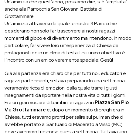
Un’amicizia che quest’anno, possiamo dire, si è “ampliata”
anche alla Parrocchia San Giovanni Battista di
Grottammare.
Un’amicizia attraverso la quale le nostre 3 Parrocchie
desiderano non solo far trascorrere ai nostri ragazzi
momenti di gioco e di divertimento ma intendono, in modo
particolare, far vivere loro un’esperienza di Chiesa da
protagonisti ed in un clima di festa il cui unico obiettivo è
l’incontro con un amico veramente speciale: Gesù!
Già alla partenza era chiaro che per tutti noi, educatori e
ragazzi partecipanti, si stava preparando una settimana
veramente ricca di emozioni dalla quale trarre i giusti
insegnamenti da riportare nella nostra vita di tutti i giorni.
Era un gran vociare di bambini e ragazzi in
Piazza San Pio
V
a
Grottammare
e, dopo un momento di preghiera in
Chiesa, tutti eravamo pronti per salire sul pullman che ci
avrebbe portato al Santuario di Macereto a Visso (MC)
dove avremmo trascorso questa settimana. Tuttavia uno