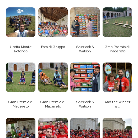
Uscita Monte
Foto di Gruppo
Sherlock &
Gran Premio di
Rotondo
Watson
Macereto
Gran Premio di
Gran Premio di
Sherlock &
And the winner
Macereto
Macereto
Watson
is…