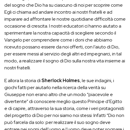
del sogno che Dio ha su ciascuno di noi per scoprire come
Egli ci chiama ad andare incontro ai nostri fratelli e ad
imparare ad affrontare le nostre quotidiane difficoltà come
occasione di crescita. I nostri educatori ci hanno aiutato a
sperimentare la nostra capacità di scegliere secondo il
Vangelo per comprendere come i doni che abbiamo
ricevuto possano essere da noi offerti, con l’aiuto di Dio,
per essere messi al servizio degli altri ed impegnarci, in tal
modo, a realizzare il sogno di Dio sulla nostra vita insieme ai
nostri fratelli.
E allora la storia di
Sherlock Holmes
, le sue indagini, i
giochi fatti per aiutarlo nella ricerca della verità su
Giuseppe non erano altro che un modo “piacevole e
divertente” di conoscere meglio questo Principe d’Egitto
e di capire, attraverso la sua storia, come i veri protagonisti
del progetto di Dio per noi siamo noi stessi. Infatti “Dio non
può farcela da solo: per realizzare il suo sogno deve
entrare nei sogni dell’uomo e l’uomo deve poter sognare i