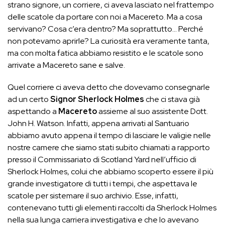
strano signore, un corriere, ci aveva lasciato nel frattempo
delle scatole da portare con noi a Macereto. Ma a cosa
servivano? Cosa c’era dentro? Ma soprattutto… Perché
non potevamo aprirle? La curiosità era veramente tanta,
ma con molta fatica abbiamo resistito e le scatole sono
arrivate a Macereto sane e salve.
Quel corriere ci aveva detto che dovevamo consegnarle
ad un certo
Signor Sherlock
Holmes
che ci stava già
aspettando a
Macereto
assieme al suo assistente Dott.
John H. Watson. Infatti, appena arrivati al Santuario
abbiamo avuto appena il tempo di lasciare le valigie nelle
nostre camere che siamo stati subito chiamati a rapporto
presso il Commissariato di Scotland Yard nell’ufficio di
Sherlock Holmes, colui che abbiamo scoperto essere il più
grande investigatore di tutti i tempi, che aspettava le
scatole per sistemare il suo archivio. Esse, infatti,
contenevano tutti gli elementi raccolti da Sherlock Holmes
nella sua lunga carriera investigativa e che lo avevano