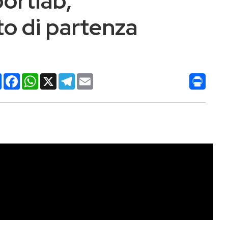
ortlab,
o di partenza
Condividi
Facebook
WhatsApp
X
Telegram
Email