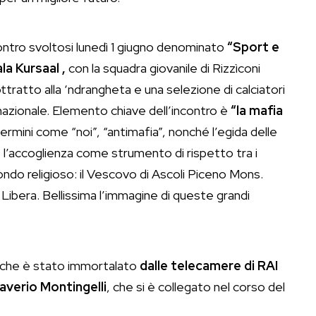
ontro svoltosi lunedì 1 giugno denominato
“Sport e
la Kursaal ,
con la squadra giovanile di Rizzìconi
ttratto alla ‘ndrangheta e una selezione di calciatori
 nazionale. Elemento chiave dell’incontro è
“la mafia
rmini come “noi”, “antimafia”, nonché l’egida delle
 l’accoglienza come strumento di rispetto tra i
ondo religioso: il Vescovo di Ascoli Piceno Mons.
 Libera. Bellissima l’immagine di queste grandi
e che è stato immortalato
dalle telecamere di RAI
Saverio Montingelli
, che si è collegato nel corso del