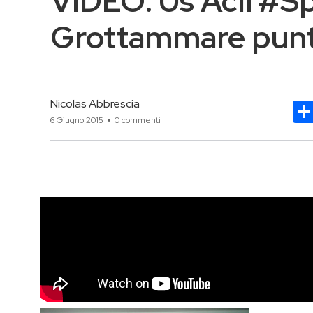
VIDEO: Us Acli #Sp
Grottammare punt
Nicolas Abbrescia
6 Giugno 2015
0 commenti