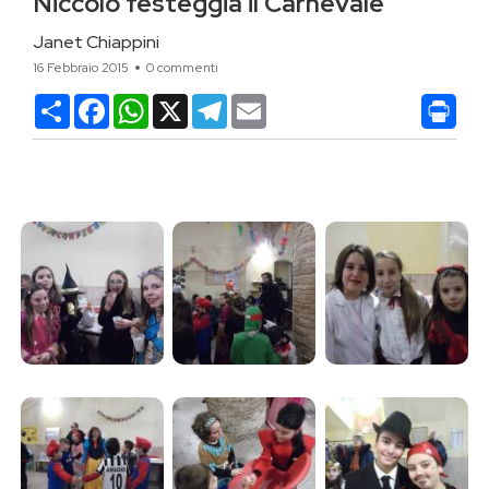
Niccolò festeggia il Carnevale
Janet Chiappini
16 Febbraio 2015
0 commenti
Condividi
Facebook
WhatsApp
X
Telegram
Email