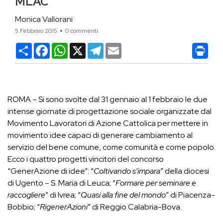
MLAC
Monica Vallorani
5 Febbraio 2015
0 commenti
Condividi
Facebook
WhatsApp
X
Telegram
Email
ROMA – Si sono svolte dal 31 gennaio al 1 febbraio le due
intense giornate di progettazione sociale organizzate dal
Movimento Lavoratori di Azione Cattolica per mettere in
movimento idee capaci di generare cambiamento al
servizio del bene comune, come comunità e come popolo.
Ecco i quattro progetti vincitori del concorso
“GenerAzione di idee”: “
Coltivando s’impara
” della diocesi
di Ugento – S. Maria di Leuca; “
Formare per seminare e
raccogliere
” di Ivrea; “
Quasi alla fine del mondo
” di Piacenza-
Bobbio; “
RigenerAzioni
” di Reggio Calabria-Bova.