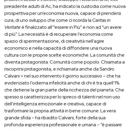
presidente adulti di Ac, ha indicato la custodia come nuova
prospettiva per un’economia nuova, capace di prendersi
cura, di uno sviluppo che come ci ricorda la
Caritas in
Veritate
è finalizzato all’“essere in Più” e non ad “un avere
di più”. La necessità è di recuperare l’economia come
spazio di sperimentazione, di creatività nell’agire
economico e nella capacità di diffondere una nuova
cultura con le proprie scelte economiche. La comunità che
diventa protagonista. Comunità come popolo. Chiamata a
riscoprirsi protagonista, e richiamata anche da Sandro
Calvani
–
nel suo intervento il giorno successivo – che ha
evidenziato l’odierna infelicità anche di chi è tra quell’1%
che detiene la gran parte della ricchezza del pianeta. Che
spesso si caratterizza per lo spreco di talenti nel non uso
dell’intelligenza emozionale e creativa, capace di
trasformare la propria attività in bene comune. La vera
grande sfida – ha ribadito Calvani, forte della sua
profonda esperienza professionale e umana – “è passare