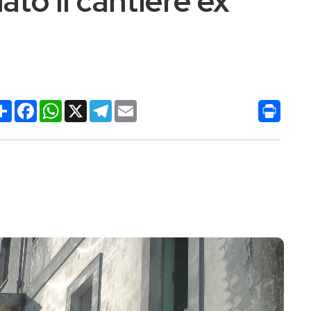
to il cantiere ex
Condividi
Facebook
WhatsApp
X
Telegram
Email