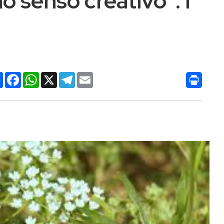
o senso creativo”: i
Condividi
Facebook
WhatsApp
X
Telegram
Email