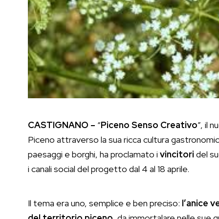
CASTIGNANO –
“
Piceno
Senso
Creativo
”, il
Piceno attraverso la sua ricca cultura gastronomi
paesaggi e borghi, ha proclamato i
vincitori
del s
i canali social del progetto dal 4 al 18 aprile.
Il tema era uno, semplice e ben preciso:
l’anice
v
del territorio piceno
, da immortalare nelle sue q