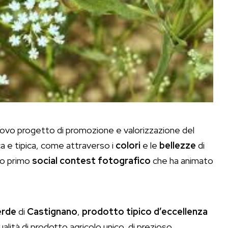
 nuovo progetto di promozione e valorizzazione del
ca e tipica, come attraverso i
colori
e le
bellezze
di
uo primo
social
contest
fotografico
che ha animato
erde
di
Castignano
,
prodotto tipico d’eccellenza
ualità di prodotto agricolo unico, di prezioso