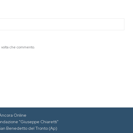
ma volta che commento.
Ancora Online
ondazione "Giuseppe Chiaretti"
 San Benedetto del Tronto (Ap)