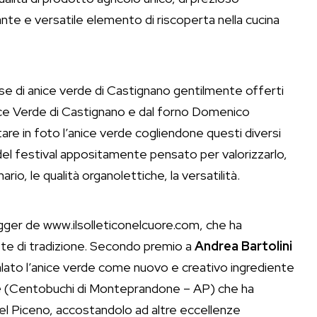
tante e versatile elemento di riscoperta nella cucina
a base di anice verde di Castignano gentilmente offerti
ice Verde di Castignano e dal forno Domenico
re in foto l’anice verde cogliendone questi diversi
del festival appositamente pensato per valorizzarlo,
io, le qualità organolettiche, la versatilità.
gger de www.ilsolleticonelcuore.com, che ha
ette di tradizione. Secondo premio a
Andrea
Bartolini
ato l’anice verde come nuovo e creativo ingrediente
e
(Centobuchi di Monteprandone – AP) che ha
el Piceno, accostandolo ad altre eccellenze