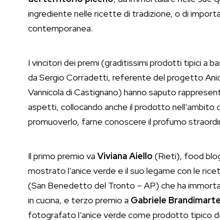
ingrediente nelle ricette di tradizione, o di impor
contemporanea.
I vincitori dei premi (graditissimi prodotti tipici 
da Sergio Corradetti, referente del progetto An
Vannicola di Castignano) hanno saputo rappresenta
aspetti, collocando anche il prodotto nell’ambito 
promuoverlo, farne conoscere il profumo straordinar
Il primo premio va
Viviana
Aiello
(Rieti), food blo
mostrato l’anice verde e il suo legame con le ric
(San Benedetto del Tronto – AP) che ha immortal
in cucina, e terzo premio a
Gabriele
Brandimart
fotografato l’anice verde come prodotto tipico d