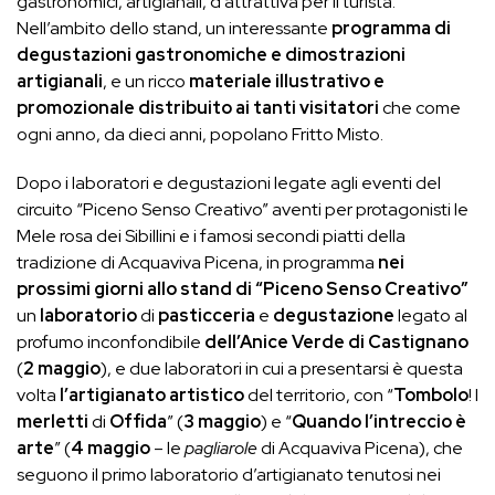
gastronomici, artigianali, d’attrattiva per il turista.
Nell’ambito dello stand, un interessante
programma di
degustazioni gastronomiche e dimostrazioni
artigianali
, e un ricco
materiale illustrativo e
promozionale distribuito ai tanti visitatori
che come
ogni anno, da dieci anni, popolano Fritto Misto.
Dopo i laboratori e degustazioni legate agli eventi del
circuito “Piceno Senso Creativo” aventi per protagonisti le
Mele rosa dei Sibillini e i famosi secondi piatti della
tradizione di Acquaviva Picena, in programma
nei
prossimi
giorni
allo stand di “Piceno Senso Creativo”
un
laboratorio
di
pasticceria
e
degustazione
legato al
profumo inconfondibile
dell’Anice
Verde
di
Castignano
(
2
maggio
), e due laboratori in cui a presentarsi è questa
volta
l’artigianato
artistico
del territorio, con “
Tombolo
! I
merletti
di
Offida
” (
3
maggio
) e “
Quando
l’intreccio
è
arte
” (
4
maggio
– le
pagliarole
di Acquaviva Picena), che
seguono il primo laboratorio d’artigianato tenutosi nei