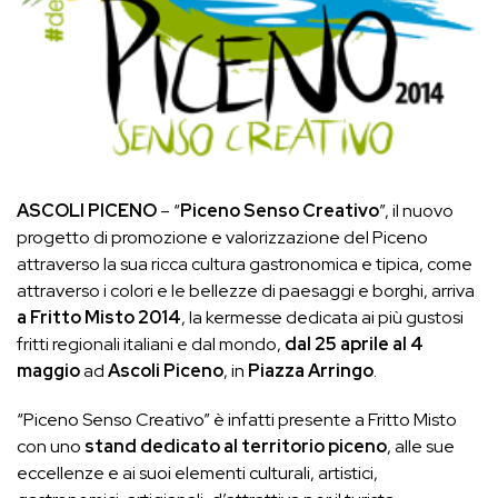
ASCOLI PICENO
– “
Piceno
Senso
Creativo
”, il nuovo
progetto di promozione e valorizzazione del Piceno
attraverso la sua ricca cultura gastronomica e tipica, come
attraverso i colori e le bellezze di paesaggi e borghi, arriva
a
Fritto
Misto
2014
, la kermesse dedicata ai più gustosi
fritti regionali italiani e dal mondo,
dal
25
aprile
al
4
maggio
ad
Ascoli
Piceno
, in
Piazza
Arringo
.
“Piceno Senso Creativo” è infatti presente a Fritto Misto
con uno
stand dedicato al territorio piceno
, alle sue
eccellenze e ai suoi elementi culturali, artistici,