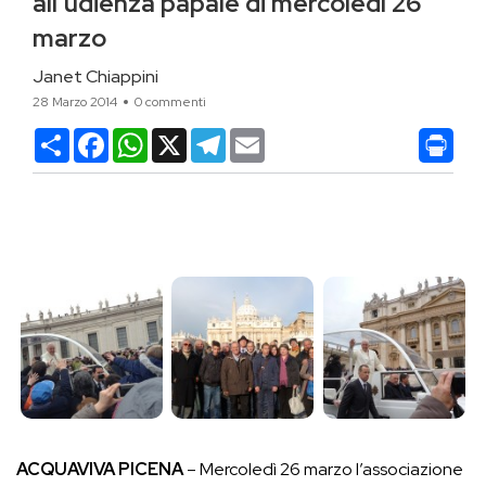
all’udienza papale di mercoledì 26
marzo
Janet Chiappini
28 Marzo 2014
0 commenti
Condividi
Facebook
WhatsApp
X
Telegram
Email
ACQUAVIVA PICENA
– Mercoledì 26 marzo l’associazione