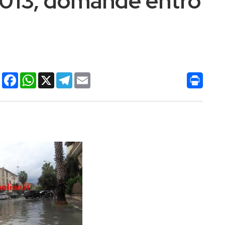
013, domande entro
Condividi
Facebook
WhatsApp
X
Telegram
Email