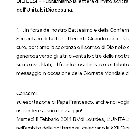
DIOCESI
– Pubblichiamo la lettera di invito scritt
dell’Unitalsi Diocesana.
“….. In forza del nostro Battesimo e della Confer
Samaritano di tutti i sofferenti. Quando ci accos
cure, portiamo la speranza e il sorriso di Dio nel
generosa verso gli altri diventa lo stile delle nost
siamo riscaldati, offrendo così il nostro contribut
messaggio in occasione della Giornata Mondiale d
Carissimi,
su esortazione di Papa Francesco, anche noi vo
rispondere al suo messaggio!
Martedì 11 Febbario 2014 B.V.di Lourdes, L’UNITAL
nell’ambito della sofferenza, celebrano la XXII Gi