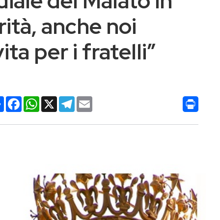
iale del Malato in
rità, anche noi
a per i fratelli”
Condividi
Facebook
WhatsApp
X
Telegram
Email