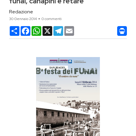
funai, canapini e retare
Redazione
30 Gennaio 2014
0 commenti
Condividi
Facebook
WhatsApp
X
Telegram
Email