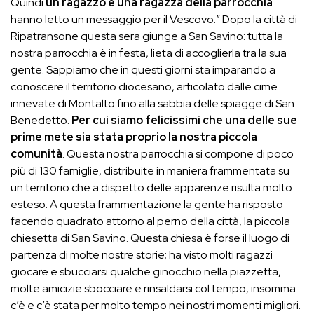
Quindi
un ragazzo e una ragazza della parrocchia
hanno letto un messaggio per il Vescovo:” Dopo la città di
Ripatransone questa sera giunge a San Savino: tutta la
nostra parrocchia è in festa, lieta di accoglierla tra la sua
gente. Sappiamo che in questi giorni sta imparando a
conoscere il territorio diocesano, articolato dalle cime
innevate di Montalto fino alla sabbia delle spiagge di San
Benedetto.
Per cui siamo felicissimi che una delle sue
prime mete sia stata proprio la nostra piccola
comunità
. Questa nostra parrocchia si compone di poco
più di 130 famiglie, distribuite in maniera frammentata su
un territorio che a dispetto delle apparenze risulta molto
esteso. A questa frammentazione la gente ha risposto
facendo quadrato attorno al perno della città, la piccola
chiesetta di San Savino. Questa chiesa è forse il luogo di
partenza di molte nostre storie; ha visto molti ragazzi
giocare e sbucciarsi qualche ginocchio nella piazzetta,
molte amicizie sbocciare e rinsaldarsi col tempo, insomma
c’è e c’è stata per molto tempo nei nostri momenti migliori.