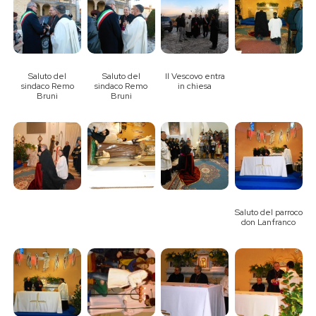
Saluto del
Saluto del
Il Vescovo entra
sindaco Remo
sindaco Remo
in chiesa
Bruni
Bruni
Saluto del parroco
don Lanfranco