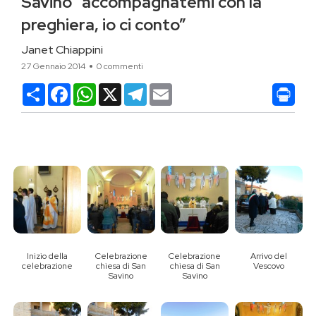
Savino “accompagnatemi con la
preghiera, io ci conto”
Janet Chiappini
27 Gennaio 2014
0 commenti
Condividi
Facebook
WhatsApp
X
Telegram
Email
Inizio della
Celebrazione
Celebrazione
Arrivo del
celebrazione
chiesa di San
chiesa di San
Vescovo
Savino
Savino