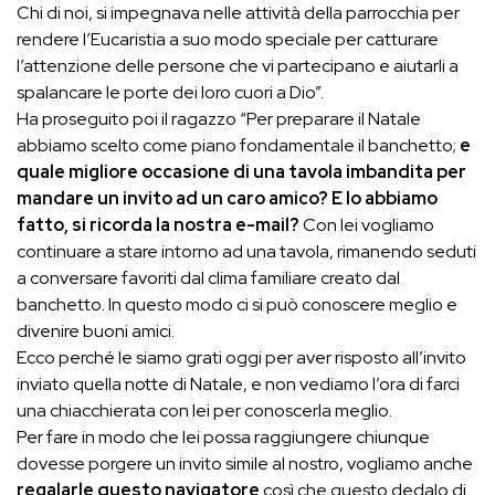
Chi di noi, si impegnava nelle attività della parrocchia per
rendere l’Eucaristia a suo modo speciale per catturare
l’attenzione delle persone che vi partecipano e aiutarli a
spalancare le porte dei loro cuori a Dio”.
Ha proseguito poi il ragazzo “Per preparare il Natale
abbiamo scelto come piano fondamentale il banchetto;
e
quale migliore occasione di una tavola imbandita per
mandare un invito ad un caro amico? E lo abbiamo
fatto, si ricorda la nostra e-mail?
Con lei vogliamo
continuare a stare intorno ad una tavola, rimanendo seduti
a conversare favoriti dal clima familiare creato dal
banchetto. In questo modo ci si può conoscere meglio e
divenire buoni amici.
Ecco perché le siamo grati oggi per aver risposto all’invito
inviato quella notte di Natale, e non vediamo l’ora di farci
una chiacchierata con lei per conoscerla meglio.
Per fare in modo che lei possa raggiungere chiunque
dovesse porgere un invito simile al nostro, vogliamo anche
regalarle questo navigatore
così che questo dedalo di