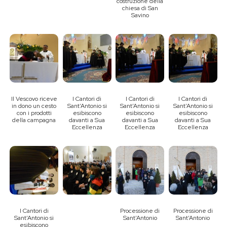
costruzione della
chiesa di San
Savino
Il Vescovo riceve
I Cantori di
I Cantori di
I Cantori di
in dono un cesto
Sant’Antonio si
Sant’Antonio si
Sant’Antonio si
con i prodotti
esibiscono
esibiscono
esibiscono
della campagna
davanti a Sua
davanti a Sua
davanti a Sua
Eccellenza
Eccellenza
Eccellenza
I Cantori di
Processione di
Processione di
Sant’Antonio si
Sant’Antonio
Sant’Antonio
esibiscono