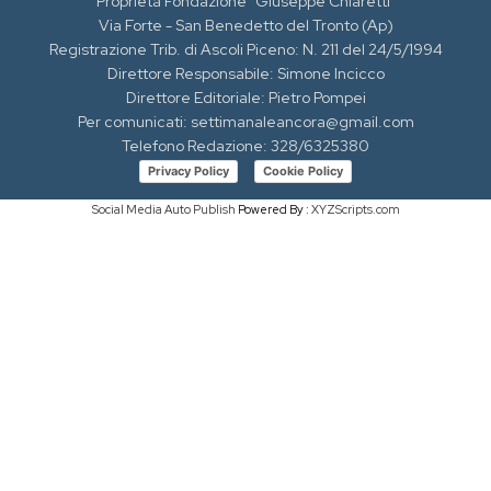
Proprietà Fondazione "Giuseppe Chiaretti"
Via Forte - San Benedetto del Tronto (Ap)
Registrazione Trib. di Ascoli Piceno: N. 211 del 24/5/1994
Direttore Responsabile: Simone Incicco
Direttore Editoriale: Pietro Pompei
Per comunicati: settimanaleancora@gmail.com
Telefono Redazione: 328/6325380
Privacy Policy
Cookie Policy
Social Media Auto Publish
Powered By :
XYZScripts.com