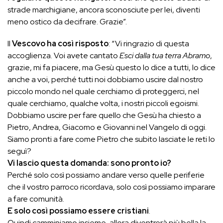
strade marchigiane, ancora sconosciute per lei, diventi
meno ostico da decifrare. Grazie”.
Il
Vescovo ha così risposto
: “Vi ringrazio di questa
accoglienza. Voi avete cantato
Esci dalla tua terra Abramo
,
grazie, mi fa piacere, ma Gesù questo lo dice a tutti, lo dice
anche a voi, perché tutti noi dobbiamo uscire dal nostro
piccolo mondo nel quale cerchiamo di proteggerci, nel
quale cerchiamo, qualche volta, i nostri piccoli egoismi.
Dobbiamo uscire per fare quello che Gesù ha chiesto a
Pietro, Andrea, Giacomo e Giovanni nel Vangelo di oggi.
Siamo pronti a fare come Pietro che subito lasciate le reti lo
seguì?
Vi lascio questa domanda: sono pronto io?
Perché solo così possiamo andare verso quelle periferie
che il vostro parroco ricordava, solo così possiamo imparare
a fare comunità.
E solo così possiamo essere cristiani
.
Quindi camminiamo insieme, allora diventrerà più bella la