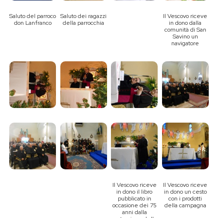
Saluto del parroco
Saluto dei ragazzi
Il Vescovo riceve
don Lanfranco
della parrocchia
in dono dalla
comunità di San
Savino un
navigatore
Il Vescovo riceve
Il Vescovo riceve
in dono il libro
in dono un cesto
pubblicato in
con i prodotti
occasione dei 75
della campagna
anni dalla