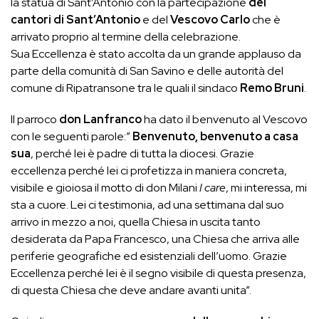
la statua di Sant’Antonio con la partecipazione
dei
cantori di Sant’Antonio
e del
Vescovo Carlo
che è
arrivato proprio al termine della celebrazione.
Sua Eccellenza è stato accolta da un grande applauso da
parte della comunità di San Savino e delle autorità del
comune di Ripatransone tra le quali il sindaco
Remo Bruni
.
Il parroco
don Lanfranco
ha dato il benvenuto al Vescovo
con le seguenti parole:”
Benvenuto, benvenuto a casa
sua
, perché lei è padre di tutta la diocesi. Grazie
eccellenza perché lei ci profetizza in maniera concreta,
visibile e gioiosa il motto di don Milani
I care
, mi interessa, mi
sta a cuore. Lei ci testimonia, ad una settimana dal suo
arrivo in mezzo a noi, quella Chiesa in uscita tanto
desiderata da Papa Francesco, una Chiesa che arriva alle
periferie geografiche ed esistenziali dell’uomo. Grazie
Eccellenza perché lei è il segno visibile di questa presenza,
di questa Chiesa che deve andare avanti unita”.