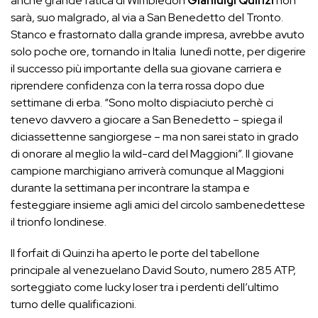
anche grande fatica di Wimbledon
Gianluigi Quinzi
non
sarà, suo malgrado, al via a San Benedetto del Tronto.
Stanco e frastornato dalla grande impresa, avrebbe avuto
solo poche ore, tornando in Italia lunedì notte, per digerire
il successo più importante della sua giovane carriera e
riprendere confidenza con la terra rossa dopo due
settimane di erba. “Sono molto dispiaciuto perchè ci
tenevo davvero a giocare a San Benedetto – spiega il
diciassettenne sangiorgese – ma non sarei stato in grado
di onorare al meglio la wild-card del Maggioni”. Il giovane
campione marchigiano arriverà comunque al Maggioni
durante la settimana per incontrare la stampa e
festeggiare insieme agli amici del circolo sambenedettese
il trionfo londinese.
Il forfait di Quinzi ha aperto le porte del tabellone
principale al venezuelano David Souto, numero 285 ATP,
sorteggiato come lucky loser tra i perdenti dell’ultimo
turno delle qualificazioni.