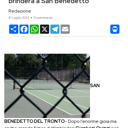
brinderà a San Benedetto
Redazione
8 Luglio 2013
0 commenti
Condividi
Facebook
WhatsApp
X
Telegram
Email
SAN
BENEDETTO DEL TRONTO
– Dopo l’enorme gioia ma