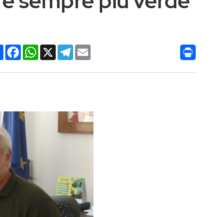
 è sempre più verde
Condividi
Facebook
WhatsApp
X
Telegram
Email