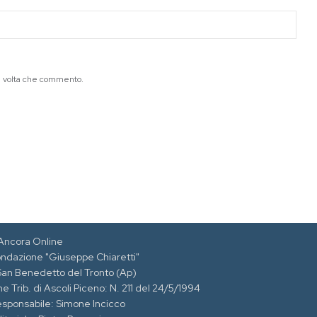
ma volta che commento.
Ancora Online
ondazione "Giuseppe Chiaretti"
 San Benedetto del Tronto (Ap)
e Trib. di Ascoli Piceno: N. 211 del 24/5/1994
esponsabile: Simone Incicco