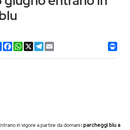
5 giugno entrano in
blu
Condividi
Facebook
WhatsApp
X
Telegram
Email
ntrano in vigore a partire da domani i
parcheggi blu a