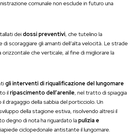
ministrazione comunale non esclude in futuro una
tallati dei
dossi preventivi
, che tutelino la
e di scoraggiare gli amanti dell’alta velocità. Le strade
ia orizzontale che verticale, al fine di migliorare la
ati
gli interventi di riqualificazione del lungomare
to il
ripascimento dell’arenile
, nel tratto di spiaggia
il dragaggio della sabbia del porticciolo. Un
viluppo della stagione estiva, risolvendo altresì il
to degno di nota ha riguardato la
pulizia e
iapiede ciclopedonale antistante il lungomare.