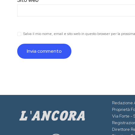
Salva il mio nome, email e sito web in questo browser per la prossi
Redazione 
Proprietà F
Via Forte -
Registrazion
Direttore R