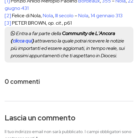
[1]
Ponzio Anicio Meropio Paolino
Bordeaux
,
355
–
Nola
,
22
giugno
431
[2]
Felice di Nola,
Nola
,
III secolo
–
Nola
,
14 gennaio
313
[3]
PETER BROWN,
op. cit
., p61
Entra a far parte della
Community de L'Ancora
(
clicca qui
)
attraverso la quale potrai ricevere le notizie
più importanti ed essere aggiornati, in tempo reale, sui
prossimi appuntamenti che ti aspettano in Diocesi.
0 commenti
Lascia un commento
Il tuo indirizzo email non sarà pubblicato.
I campi obbligatori sono