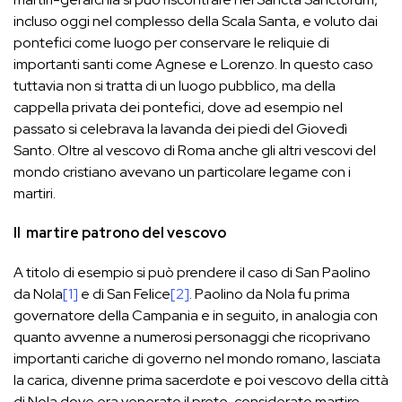
incluso oggi nel complesso della Scala Santa, e voluto dai
pontefici come luogo per conservare le reliquie di
importanti santi come Agnese e Lorenzo. In questo caso
tuttavia non si tratta di un luogo pubblico, ma della
cappella privata dei pontefici, dove ad esempio nel
passato si celebrava la lavanda dei piedi del Giovedì
Santo. Oltre al vescovo di Roma anche gli altri vescovi del
mondo cristiano avevano un particolare legame con i
martiri.
Il martire patrono del vescovo
A titolo di esempio si può prendere il caso di San Paolino
da Nola
[1]
e di San Felice
[2]
. Paolino da Nola fu prima
governatore della Campania e in seguito, in analogia con
quanto avvenne a numerosi personaggi che ricoprivano
importanti cariche di governo nel mondo romano, lasciata
la carica, divenne prima sacerdote e poi vescovo della città
di Nola dove era venerato il prete, considerato martire,