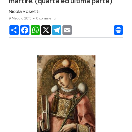
martire. (quarta ed ultima parte)
Nicola Rosetti
9 Maggio 2013
0 commenti
Condividi
Facebook
WhatsApp
X
Telegram
Email