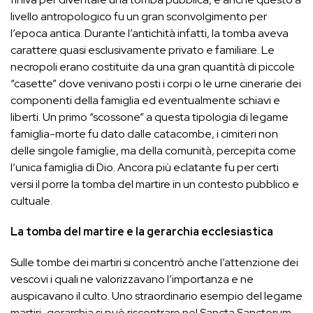
livello antropologico fu un gran sconvolgimento per
l’epoca antica. Durante l’antichità infatti, la tomba aveva
carattere quasi esclusivamente privato e familiare. Le
necropoli erano costituite da una gran quantità di piccole
“casette” dove venivano posti i corpi o le urne cinerarie dei
componenti della famiglia ed eventualmente schiavi e
liberti. Un primo “scossone” a questa tipologia di legame
famiglia-morte fu dato dalle catacombe, i cimiteri non
delle singole famiglie, ma della comunità, percepita come
l’unica famiglia di Dio. Ancora più eclatante fu per certi
versi il porre la tomba del martire in un contesto pubblico e
cultuale.
La tomba del martire e la gerarchia ecclesiastica
Sulle tombe dei martiri si concentrò anche l’attenzione dei
vescovi i quali ne valorizzavano l’importanza e ne
auspicavano il culto. Uno straordinario esempio del legame
martiri-gerarchia si può riscontrare nel Sancta Sanctorum,