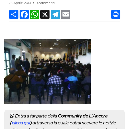
25 Aprile 2013
0 commenti
Condividi
Facebook
WhatsApp
X
Telegram
Email
Entra a far parte della
Community de L'Ancora
(
clicca qui
)
attraverso la quale potrai ricevere le notizie