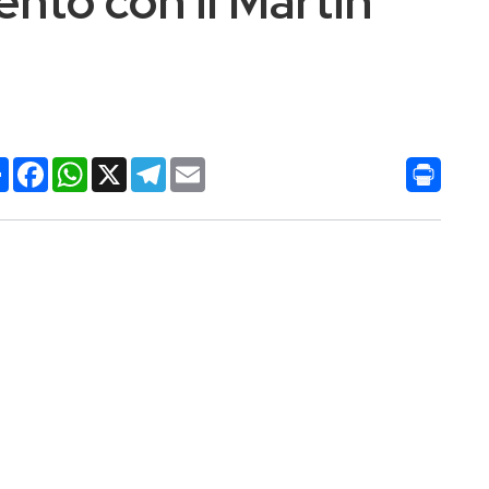
to con il Martin
Condividi
Facebook
WhatsApp
X
Telegram
Email