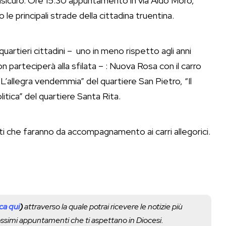
insicuro. Ore 15:30 appuntamento in via Aldo Moro,
o le principali strade della cittadina truentina.
artieri cittadini – uno in meno rispetto agli anni
on parteciperà alla sfilata – : Nuova Rosa con il carro
’allegra vendemmia” del quartiere San Pietro, “Il
itica” del quartiere Santa Rita.
nti che faranno da accompagnamento ai carri allegorici.
cca qui
)
attraverso la quale potrai ricevere le notizie più
rossimi appuntamenti che ti aspettano in Diocesi.