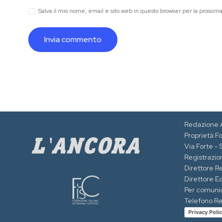
Salva il mio nome, email e sito web in questo browser per la prossi
Redazione 
Proprietà F
Via Forte -
Registrazion
Direttore R
Direttore Ed
Per comuni
Telefono R
Privacy Poli