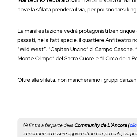
Martedì 10 febbraio
sarà invece la volta di Mart
dove la sfilata prenderà il via, per poi snodarsi lung
La manifestazione vedrà protagonisti ben cinque qu
passati, nella fattispecie, il quartiere Anfiteatro n
“Wild West”, “Capitan Uncino” di Campo Casone, “L
Monte Olimpo” del Sacro Cuore e “Il Circo della Pol
Oltre alla sfilata, non mancheranno i gruppi danza
Entra a far parte della
Community de L'Ancora (
cli
importanti ed essere aggiornati, in tempo reale, sui p