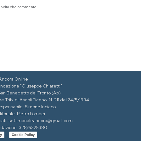
ma volta che commento.
Ancora Online
ondazione "Giuseppe Chiaretti"
 San Benedetto del Tronto (Ap)
e Trib. di Ascoli Piceno: N. 211 del 24/5/1994
esponsabile: Simone Incicco
itoriale: Pietro Pompei
cati: settimanaleancora@gmail.com
edazione: 328/6325380
cy
Cookie Policy