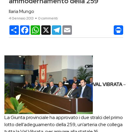
ammodernamento della 259
Ilaria Mungo
4 Gennaio 2013
0 commenti
Condividi
Facebook
WhatsApp
X
Telegram
Email
VAL VIBRATA
–
La Giunta provinciale ha approvato i due stralci del primo
lotto dell’adeguamento della 259, un’arteria che collega
tutta la Val Vibrata, per arrivare alla statale 16,