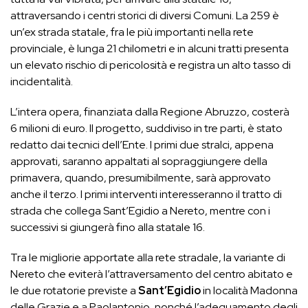
attraversando i centri storici di diversi Comuni. La 259 è
un’ex strada statale, fra le più importanti nella rete
provinciale, è lunga 21 chilometri e in alcuni tratti presenta
un elevato rischio di pericolosità e registra un alto tasso di
incidentalità.
L’intera opera, finanziata dalla Regione Abruzzo, costerà
6 milioni di euro. Il progetto, suddiviso in tre parti, è stato
redatto dai tecnici dell’Ente. I primi due stralci, appena
approvati, saranno appaltati al sopraggiungere della
primavera, quando, presumibilmente, sarà approvato
anche il terzo. I primi interventi interesseranno il tratto di
strada che collega Sant’Egidio a Nereto, mentre con i
successivi si giungerà fino alla statale 16.
Tra le migliorie apportate alla rete stradale, la variante di
Nereto che eviterà l’attraversamento del centro abitato e
le due rotatorie previste a
Sant’Egidio
in località Madonna
delle Grazie e a Paolantonio, nonché l’adeguamento degli