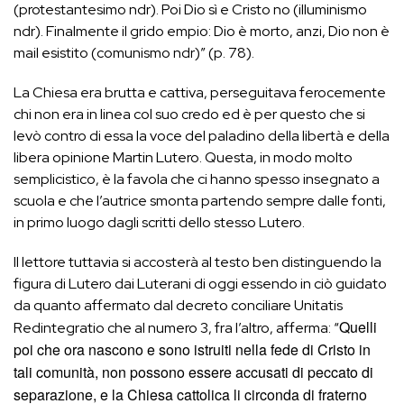
(protestantesimo ndr). Poi Dio sì e Cristo no (illuminismo
ndr). Finalmente il grido empio: Dio è morto, anzi, Dio non è
mail esistito (comunismo ndr)” (p. 78).
La Chiesa era brutta e cattiva, perseguitava ferocemente
chi non era in linea col suo credo ed è per questo che si
levò contro di essa la voce del paladino della libertà e della
libera opinione Martin Lutero. Questa, in modo molto
semplicistico, è la favola che ci hanno spesso insegnato a
scuola e che l’autrice smonta partendo sempre dalle fonti,
in primo luogo dagli scritti dello stesso Lutero.
Il lettore tuttavia si accosterà al testo ben distinguendo la
figura di Lutero dai Luterani di oggi essendo in ciò guidato
da quanto affermato dal decreto conciliare Unitatis
Quelli
Redintegratio che al numero 3, fra l’altro, afferma: “
poi che ora nascono e sono istruiti nella fede di Cristo in
tali comunità, non possono essere accusati di peccato di
separazione, e la Chiesa cattolica li circonda di fraterno