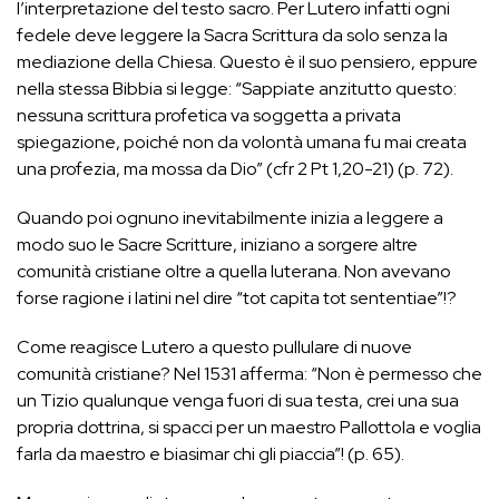
l’interpretazione del testo sacro. Per Lutero infatti ogni
fedele deve leggere la Sacra Scrittura da solo senza la
mediazione della Chiesa. Questo è il suo pensiero, eppure
nella stessa Bibbia si legge: “Sappiate anzitutto questo:
nessuna scrittura profetica va soggetta a privata
spiegazione, poiché non da volontà umana fu mai creata
una profezia, ma mossa da Dio” (cfr 2 Pt 1,20-21) (p. 72).
Quando poi ognuno inevitabilmente inizia a leggere a
modo suo le Sacre Scritture, iniziano a sorgere altre
comunità cristiane oltre a quella luterana. Non avevano
forse ragione i latini nel dire “tot capita tot sententiae”!?
Come reagisce Lutero a questo pullulare di nuove
comunità cristiane? Nel 1531 afferma: “Non è permesso che
un Tizio qualunque venga fuori di sua testa, crei una sua
propria dottrina, si spacci per un maestro Pallottola e voglia
farla da maestro e biasimar chi gli piaccia”! (p. 65).