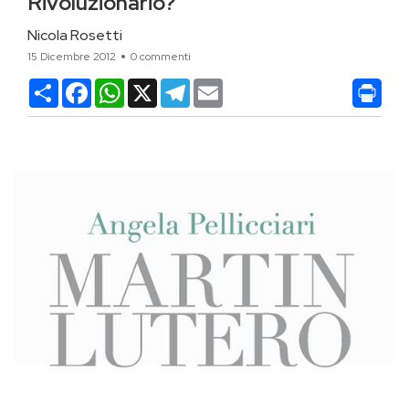
Rivoluzionario?
Nicola Rosetti
15 Dicembre 2012
0 commenti
Condividi
Facebook
WhatsApp
X
Telegram
Email