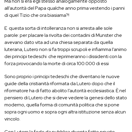
Ma non si era egli stesso analogamente opposto
all’autorità del Papa qualche anno prima vestendo i panni
di quel Tizio che ora biasiama?!
E questa sorta di intolleranza non si arresta alle sole
parole: per placare la rivolta dei contadini di Munster che
avevano dato vita ad una chiesa separata da quella
luterana, Lutero non si fa troppi scrupoli e infiamma l’animo
dei principi tedeschi che reprimeranno i dissidenti con la
forza provocando la morte di circa 100.000 di essi
Sono proprio i principi tedeschi che diventano le nuove
guide della cristianità riformata da Lutero dopo che il
riformatore ha di fatto abolito l’autorità ecclesiastica. È nel
pensiero di Lutero che si deve vedere la genesi dello stato
moderno, quella forma di comunità politica che si pone
sopra ogni uomo e sopra ogni altra istituzione senza alcun
vincolo.
Con Lutero la fede da pubblica diventa fatto privato,