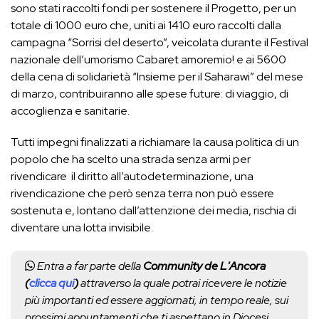
sono stati raccolti fondi per sostenere il Progetto, per un
totale di 1000 euro che, uniti ai 1410 euro raccolti dalla
campagna “Sorrisi del deserto”, veicolata durante il Festival
nazionale dell’umorismo Cabaret amoremio! e ai 5600
della cena di solidarietà “Insieme per il Saharawi” del mese
di marzo, contribuiranno alle spese future: di viaggio, di
accoglienza e sanitarie.
Tutti impegni finalizzati a richiamare la causa politica di un
popolo che ha scelto una strada senza armi per
rivendicare il diritto all’autodeterminazione, una
rivendicazione che però senza terra non può essere
sostenuta e, lontano dall’attenzione dei media, rischia di
diventare una lotta invisibile.
Entra a far parte della
Community de L'Ancora
(
clicca qui
)
attraverso la quale potrai ricevere le notizie
più importanti ed essere aggiornati, in tempo reale, sui
prossimi appuntamenti che ti aspettano in Diocesi.