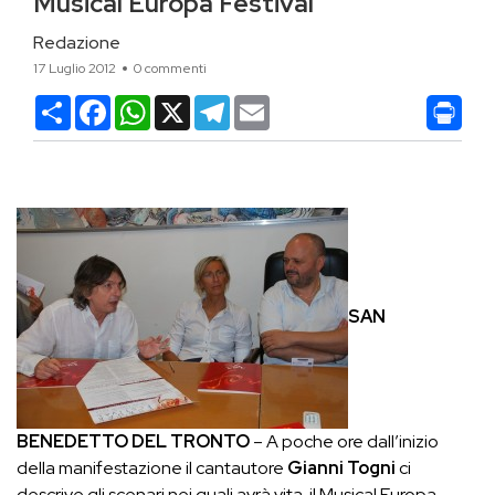
Musical Europa Festival
Redazione
17 Luglio 2012
0 commenti
Condividi
Facebook
WhatsApp
X
Telegram
Email
SAN
BENEDETTO DEL TRONTO
– A poche ore dall’inizio
della manifestazione il cantautore
Gianni Togni
ci
descrive gli scenari nei quali avrà vita il Musical Europa