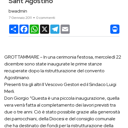
Sant’Agostino
bwadmin
7 Gennaio 2011
0 commenti
Condividi
Facebook
WhatsApp
X
Telegram
Email
GROTTAMMARE – In una cerimonia festosa, mercoledì 22
dicembre sono state inaugurate le prime stanze
recuperate dopo la ristrutturazione del convento
Agostiniano.
Presenti tra gli altri Il Vescovo Gestori ed il Sindaco Luigi
Merli.
Don Giorgio “Questa è una piccola inaugurazione, quella
vera verrà fatta al completamento dei lavori previsti tra
due o tre anni. Ciò è stato possibile grazie alla generosità
dei parrocchiani, della Diocesi e del consiglio comunale
che ha destinato dei fondi per la ristrutturazione della