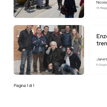
Nicol
18 Magg
Enzo
tre
Janet
9 Giugn
Pagina 1 di 1