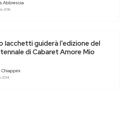
as Abbrescia
io 2016
 Iacchetti guiderà l’edizione del
ntennale di Cabaret Amore Mio
 Chiappini
o 2014