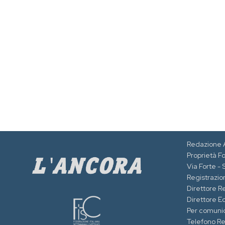
Redazione 
Proprietà F
Via Forte -
Registrazion
Direttore R
Direttore Ed
Per comuni
Telefono R