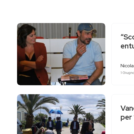
“Sc
entu
Nicol
1 Giugno
Van
per