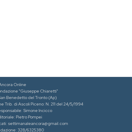
Ancora Online
ondazione "Giuseppe Chiaretti"
 San Benedetto del Tronto (Ap)
e Trib. di Ascoli Piceno: N. 211 del 24/5/1994
esponsabile: Simone Incicco
itoriale: Pietro Pompei
cati: settimanaleancora@gmail.com
edazione: 328/6325380