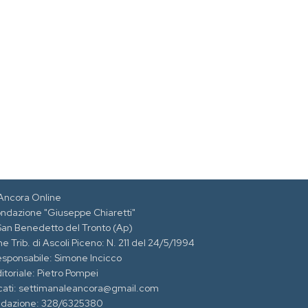
Ancora Online
ondazione "Giuseppe Chiaretti"
 San Benedetto del Tronto (Ap)
e Trib. di Ascoli Piceno: N. 211 del 24/5/1994
esponsabile: Simone Incicco
itoriale: Pietro Pompei
cati: settimanaleancora@gmail.com
edazione: 328/6325380