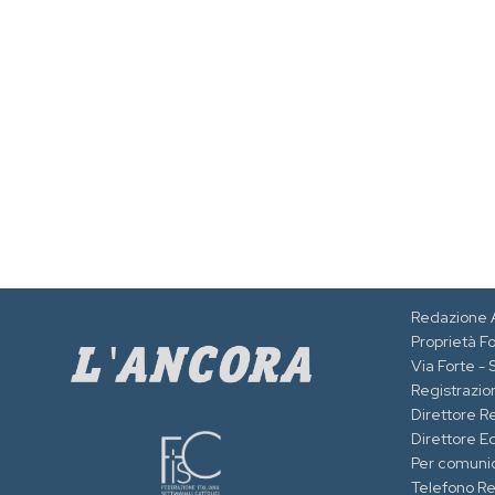
Redazione 
Proprietà F
Via Forte -
Registrazion
Direttore R
Direttore Ed
Per comuni
Telefono R