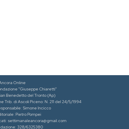
Ancora Online
ondazione "Giuseppe Chiaretti"
 San Benedetto del Tronto (Ap)
e Trib. di Ascoli Piceno: N. 211 del 24/5/1994
esponsabile: Simone Incicco
itoriale: Pietro Pompei
cati: settimanaleancora@gmail.com
edazione: 328/6325380