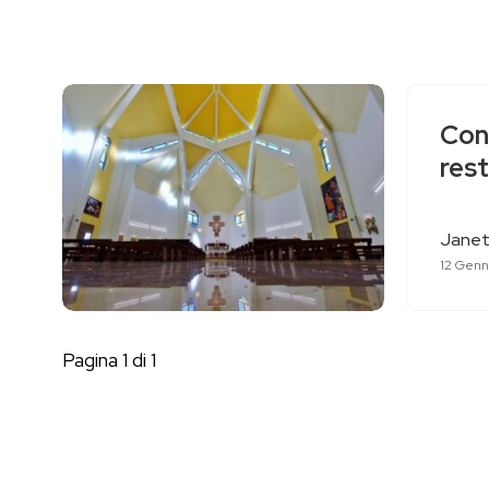
Con
rest
Janet
12 Genn
Pagina 1 di 1