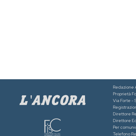
Redazione 
Proprietà F
Via Forte -
Registrazion
Direttore R
Direttore Ed
Per comuni
Telefono R