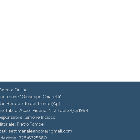
Ancora Online
ondazione "Giuseppe Chiaretti"
 San Benedetto del Tronto (Ap)
e Trib. di Ascoli Piceno: N. 211 del 24/5/1994
esponsabile: Simone Incicco
itoriale: Pietro Pompei
cati: settimanaleancora@gmail.com
edazione: 328/6325380