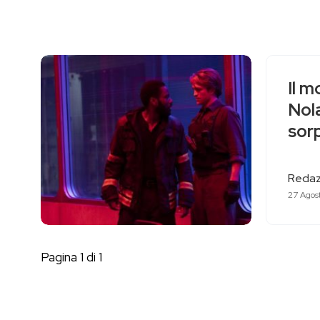
Il m
Nol
sor
Redaz
27 Agos
Pagina 1 di 1