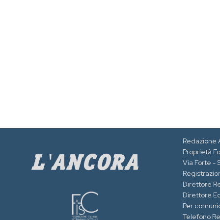
Redazione 
Proprietà F
Via Forte -
Registrazion
Direttore R
Direttore Ed
Per comuni
Telefono R