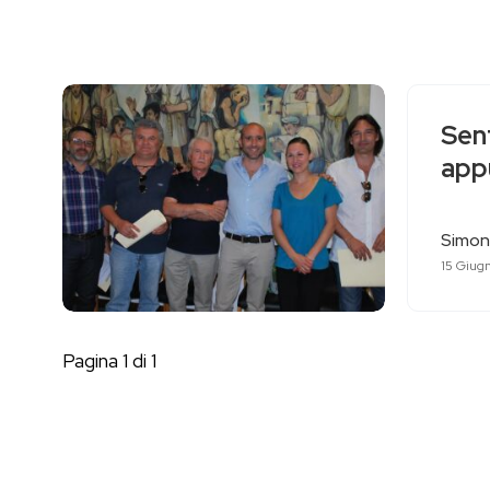
Sent
appu
Simon
15 Giug
Pagina 1 di 1