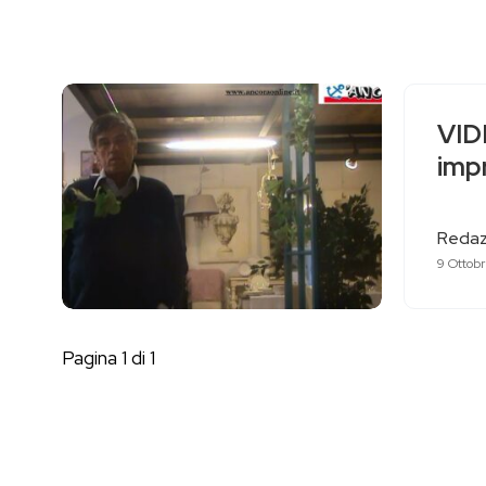
VID
impr
Redaz
9 Ottob
Pagina 1 di 1