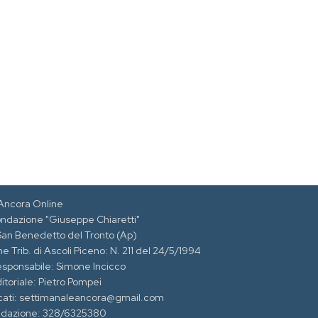
Ancora Online
ondazione "Giuseppe Chiaretti"
 San Benedetto del Tronto (Ap)
e Trib. di Ascoli Piceno: N. 211 del 24/5/1994
esponsabile: Simone Incicco
itoriale: Pietro Pompei
cati: settimanaleancora@gmail.com
edazione: 328/6325380