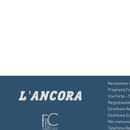
Redazione 
Proprietà F
Via Forte -
Registrazion
Direttore R
Direttore Ed
Per comuni
Telefono R