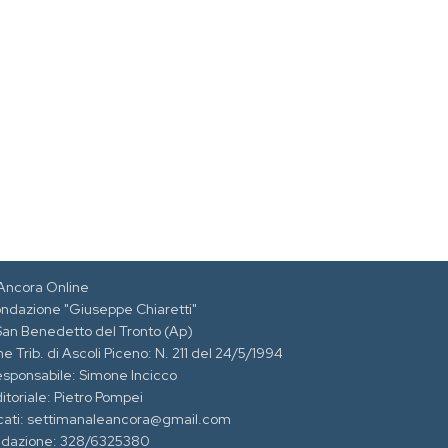
Ancora Online
ondazione "Giuseppe Chiaretti"
 San Benedetto del Tronto (Ap)
e Trib. di Ascoli Piceno: N. 211 del 24/5/1994
esponsabile: Simone Incicco
itoriale: Pietro Pompei
cati: settimanaleancora@gmail.com
edazione: 328/6325380