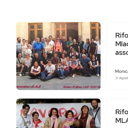
Rifo
Mla
ass
Monica
31 Agost
Rifo
ML