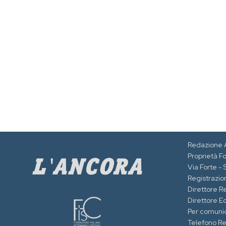
Redazione 
Proprietà F
Via Forte -
Registrazion
Direttore R
Direttore Ed
Per comuni
Telefono R