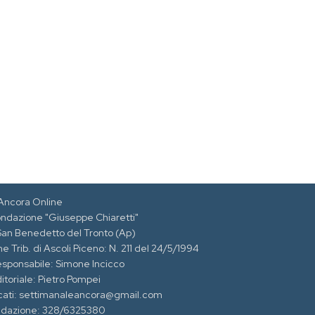
Ancora Online
ondazione "Giuseppe Chiaretti"
 San Benedetto del Tronto (Ap)
e Trib. di Ascoli Piceno: N. 211 del 24/5/1994
esponsabile: Simone Incicco
itoriale: Pietro Pompei
cati: settimanaleancora@gmail.com
edazione: 328/6325380