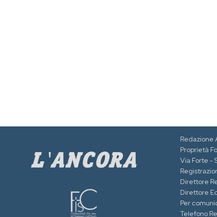
Redazione 
Proprietà F
Via Forte -
Registrazion
Direttore R
Direttore Ed
Per comuni
Telefono R