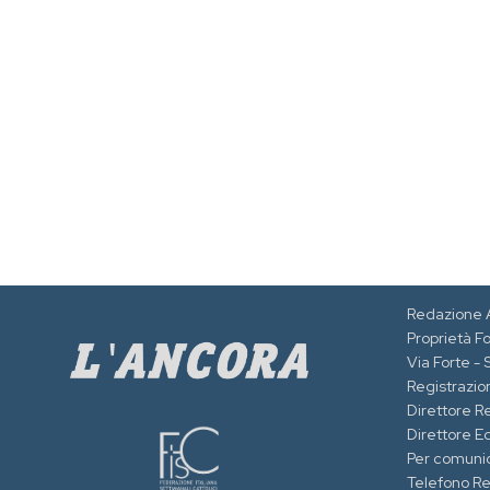
Redazione 
Proprietà F
Via Forte -
Registrazion
Direttore R
Direttore Ed
Per comuni
Telefono R