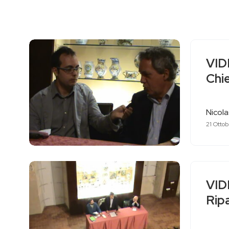
VID
Chi
Nicol
21 Ottob
VID
Rip