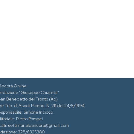
Ancora Online
ondazione "Giuseppe Chiaretti"
 San Benedetto del Tronto (Ap)
e Trib. di Ascoli Piceno: N. 211 del 24/5/1994
esponsabile: Simone Incicco
itoriale: Pietro Pompei
cati: settimanaleancora@gmail.com
edazione: 328/6325380