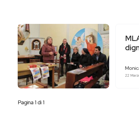
MLAC
dign
Monica
22 Marz
Pagina 1 di 1