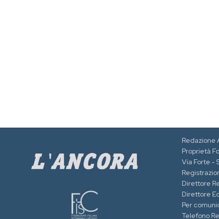
Redazione 
Proprietà F
Via Forte -
Registrazion
Direttore R
Direttore Ed
Per comuni
Telefono R