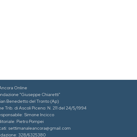
Ancora Online
ondazione "Giuseppe Chiaretti"
 San Benedetto del Tronto (Ap)
e Trib. di Ascoli Piceno: N. 211 del 24/5/1994
esponsabile: Simone Incicco
itoriale: Pietro Pompei
cati: settimanaleancora@gmail.com
edazione: 328/6325380