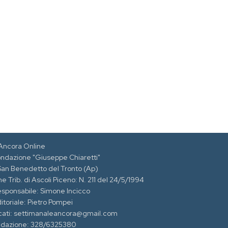
Ancora Online
ondazione "Giuseppe Chiaretti"
 San Benedetto del Tronto (Ap)
e Trib. di Ascoli Piceno: N. 211 del 24/5/1994
esponsabile: Simone Incicco
itoriale: Pietro Pompei
cati: settimanaleancora@gmail.com
edazione: 328/6325380