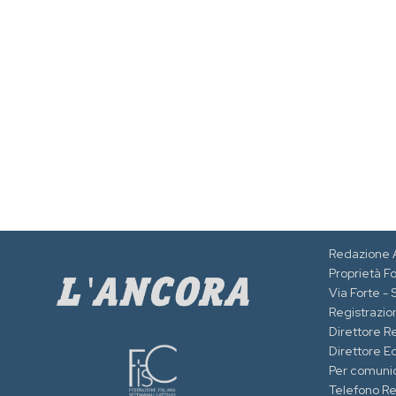
Redazione 
Proprietà F
Via Forte -
Registrazion
Direttore R
Direttore Ed
Per comuni
Telefono R