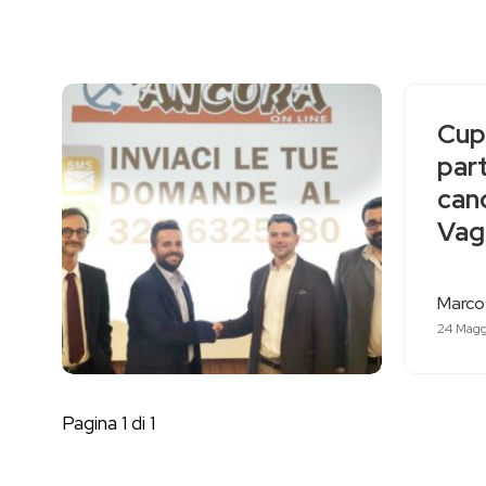
Cup
part
cand
Vag
Marco
24 Magg
Pagina 1 di 1