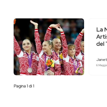
La N
Art
del 
Janet
6 Maggi
Pagina 1 di 1