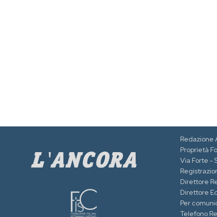
Redazione 
Proprietà F
Via Forte -
Registrazion
Direttore R
Direttore Ed
Per comuni
Telefono R