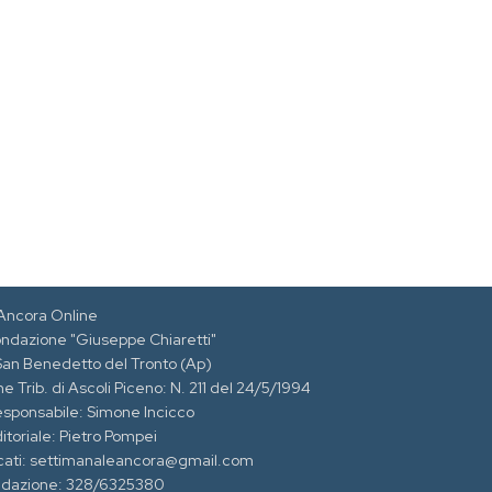
Ancora Online
ondazione "Giuseppe Chiaretti"
 San Benedetto del Tronto (Ap)
e Trib. di Ascoli Piceno: N. 211 del 24/5/1994
esponsabile: Simone Incicco
itoriale: Pietro Pompei
cati: settimanaleancora@gmail.com
edazione: 328/6325380