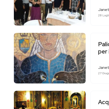
Janet
28 Lugl
Pali
per 
Janet
27 Giug
Acqu