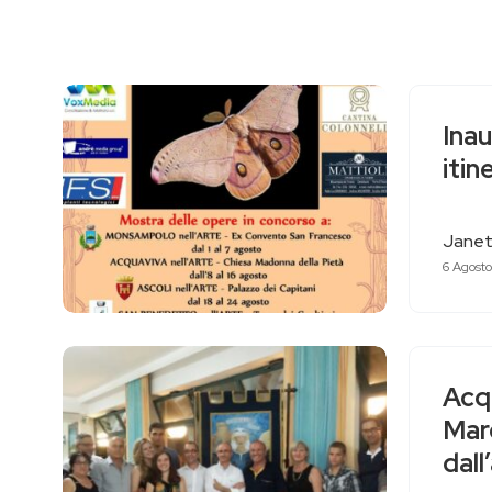
Inau
itin
Janet
6 Agosto
Acqu
Mare
dal