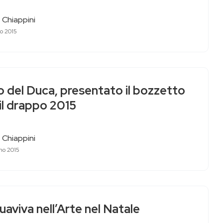
 Chiappini
io 2015
o del Duca, presentato il bozzetto
il drappo 2015
 Chiappini
no 2015
aviva nell’Arte nel Natale