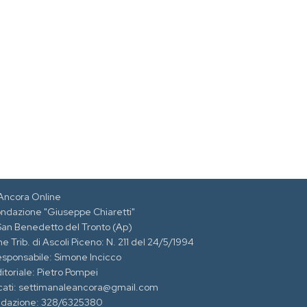
Ancora Online
ondazione "Giuseppe Chiaretti"
 San Benedetto del Tronto (Ap)
e Trib. di Ascoli Piceno: N. 211 del 24/5/1994
esponsabile: Simone Incicco
itoriale: Pietro Pompei
cati: settimanaleancora@gmail.com
edazione: 328/6325380